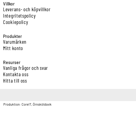
Villkor
Leverans- och köpvillkor
Integritetspolicy
Cookiepolicy
Produkter
Varumärken
Mitt konto
Resurser
Vanliga frågor och svar
Kontakta oss
Hitta till oss
Copyright © Vatten & Avloppscenter i Sverige AB2026.
Produktion: CoreIT, Örnsköldsvik