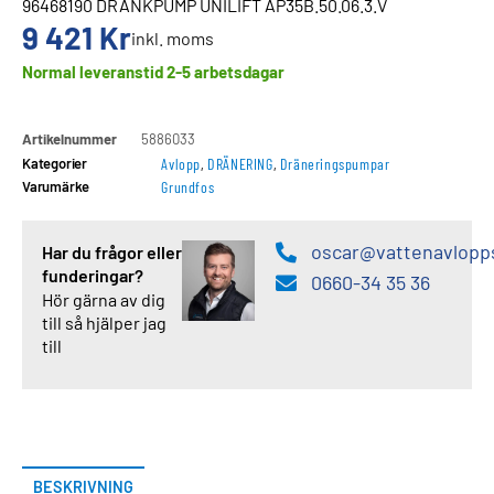
96468190 DRÄNKPUMP UNILIFT AP35B.50.06.3.V
9 421
Kr
inkl. moms
Normal leveranstid 2-5 arbetsdagar
Artikelnummer
5886033
Kategorier
Avlopp
,
DRÄNERING
,
Dräneringspumpar
Varumärke
Grundfos
oscar@vattenavlopp
Har du frågor eller
funderingar?
0660-34 35 36
Hör gärna av dig
till så hjälper jag
till
BESKRIVNING