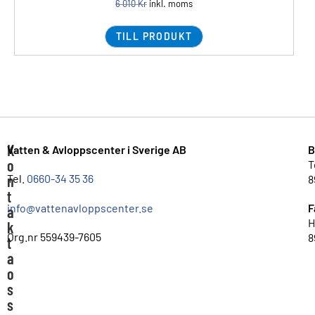
6 010
Kr
inkl. moms
TILL PRODUKT
K
Vatten & Avloppscenter i Sverige AB
B
o
T
n
Tel.
0660-34 35 36
8
t
info@vattenavloppscenter.se
F
a
H
k
Org.nr 559439-7605
8
t
a
o
s
s