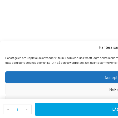
Hantera s
För att ge en bra upplevelse använder vi teknik som cookies för att lagra och/eller k
data som surfbeteende eller unika ID:n på denna webbplats. Om du inte samtycker elle
Accept
Nek
Visa pref
-
+
LÄG
Cookiepo