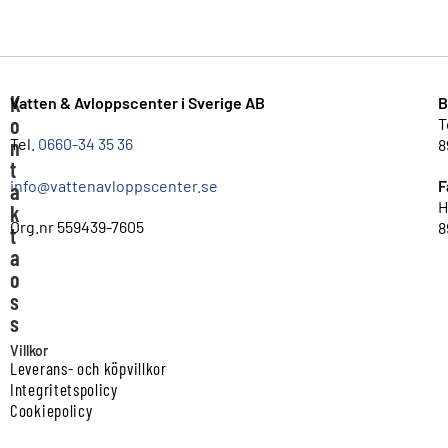
K
Vatten & Avloppscenter i Sverige AB
B
o
T
n
Tel.
0660-34 35 36
8
t
info@vattenavloppscenter.se
F
a
H
k
Org.nr 559439-7605
8
t
a
o
s
s
Villkor
Leverans- och köpvillkor
Integritetspolicy
Cookiepolicy