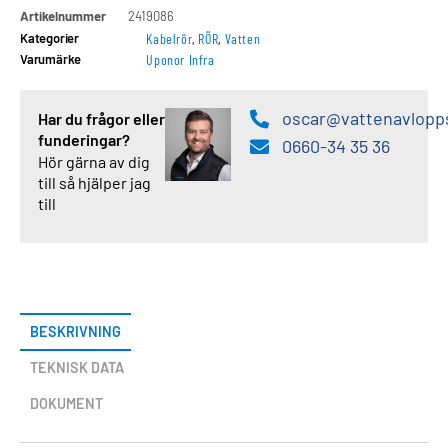
Artikelnummer
2419086
Kategorier
Kabelrör
,
RÖR
,
Vatten
Varumärke
Uponor Infra
oscar@vattenavlopp
Har du frågor eller
funderingar?
0660-34 35 36
Hör gärna av dig
till så hjälper jag
till
BESKRIVNING
TEKNISK DATA
DOKUMENT