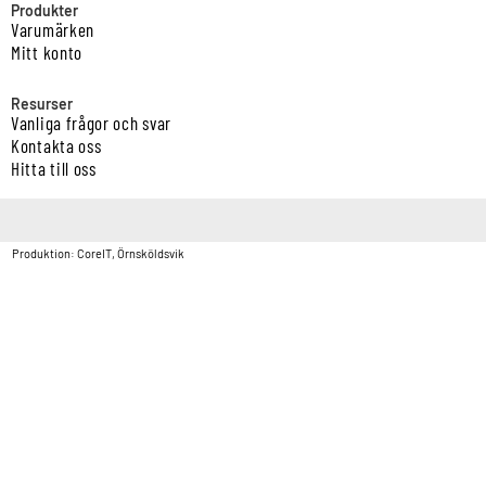
Produkter
Varumärken
Mitt konto
Resurser
Vanliga frågor och svar
Kontakta oss
Hitta till oss
Copyright © Vatten & Avloppscenter i Sverige AB2026.
Produktion: CoreIT, Örnsköldsvik