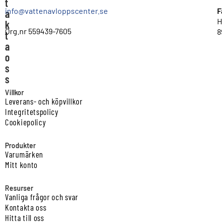
t
info@vattenavloppscenter.se
F
a
H
k
Org.nr 559439-7605
8
t
a
o
s
s
Villkor
Leverans- och köpvillkor
Integritetspolicy
Cookiepolicy
Produkter
Varumärken
Mitt konto
Resurser
Vanliga frågor och svar
Kontakta oss
Hitta till oss