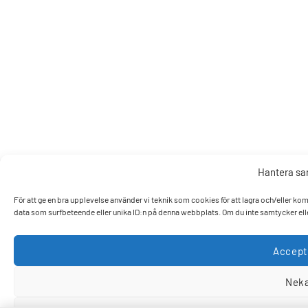
Hantera s
För att ge en bra upplevelse använder vi teknik som cookies för att lagra och/eller k
data som surfbeteende eller unika ID:n på denna webbplats. Om du inte samtycker elle
Accept
Nek