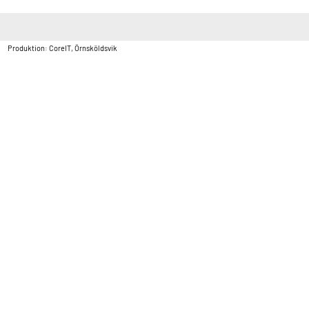
Copyright © Vatten & Avloppscenter i Sverige AB2026.
Produktion: CoreIT, Örnsköldsvik