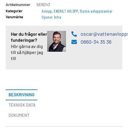
Artikelnummer
5618243
Kategorier
Avlopp
,
ENSKILT AVLOPP
,
Slutna avloppstankar
Varumärke
Uponor Infra
oscar@vattenavlopp
Har du frågor eller
funderingar?
0660-34 35 36
Hör gärna av dig
till så hjälper jag
till
BESKRIVNING
TEKNISK DATA
DOKUMENT