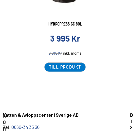
HYDROPRESS GC 80L
3 995
Kr
6 010
Kr
inkl. moms
TILL PRODUKT
K
Vatten & Avloppscenter i Sverige AB
B
o
T
n
Tel.
0660-34 35 36
8