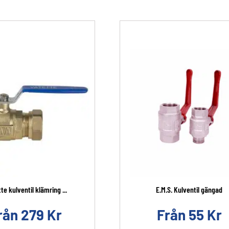
te kulventil klämring ...
E.M.S. Kulventil gängad
rån
279
Kr
Från
55
Kr