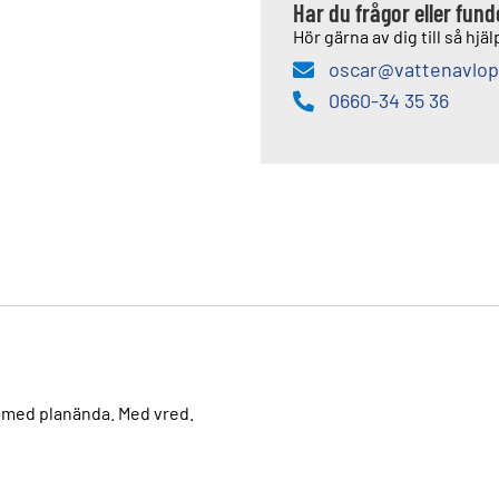
Har du frågor eller fun
Hör gärna av dig till så hjälp
oscar@vattenavlop
0660-34 35 36
a med planända. Med vred.