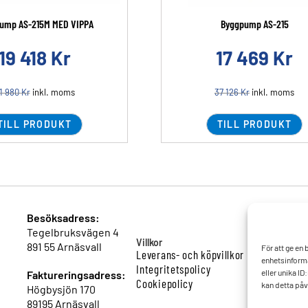
ump AS-215M MED VIPPA
Byggpump AS-215
19 418
Kr
17 469
Kr
1 980
Kr
inkl. moms
37 126
Kr
inkl. moms
TILL PRODUKT
TILL PRODUKT
Besöksadress:
Tegelbruksvägen 4
Villkor
891 55 Arnäsvall
För att ge en
Leverans- och köpvillkor
enhetsinforma
Integritetspolicy
eller unika I
Faktureringsadress:
Cookiepolicy
kan detta påv
Högbysjön 170
89195 Arnäsvall