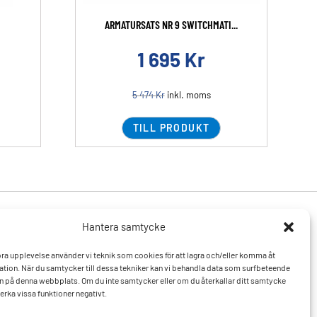
ARMATURSATS NR 9 SWITCHMATI...
1 695
Kr
5 474
Kr
inkl. moms
TILL PRODUKT
Hantera samtycke
Produkter
Resurser
 bra upplevelse använder vi teknik som cookies för att lagra och/eller komma åt
Varumärken
Vanliga frågor och svar
tion. När du samtycker till dessa tekniker kan vi behandla data som surfbeteende
Mitt konto
Kontakta oss
D:n på denna webbplats. Om du inte samtycker eller om du återkallar ditt samtycke
Hitta till oss
erka vissa funktioner negativt.