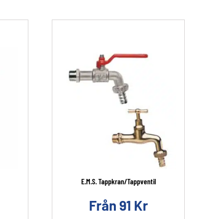
E.M.S. Tappkran/Tappventil
Från
91
Kr