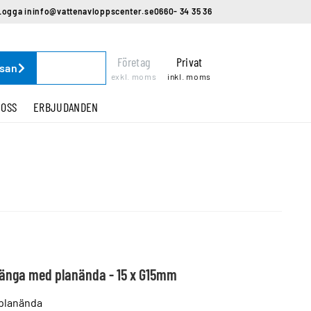
Logga in
info@vattenavloppscenter.se
0660- 34 35 36
Företag
Privat
ssan
exkl. moms
inkl. moms
 OSS
ERBJUDANDEN
 gänga med planända - 15 x G15mm
 planända