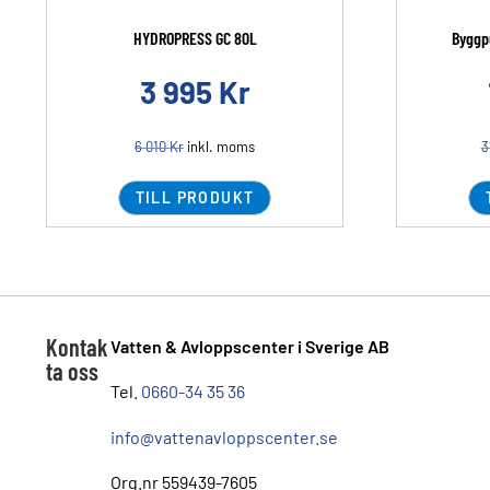
HYDROPRESS GC 80L
Byggp
3 995
Kr
6 010
Kr
inkl. moms
3
TILL PRODUKT
Kontak
Vatten & Avloppscenter i Sverige AB
ta oss
Tel.
0660-34 35 36
info@vattenavloppscenter.se
Org.nr 559439-7605