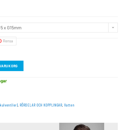
15 x G15mm
Rensa
I VARUKORG
agar
kulventiler)
,
RÖRDELAR OCH KOPPLINGAR
,
Vatten