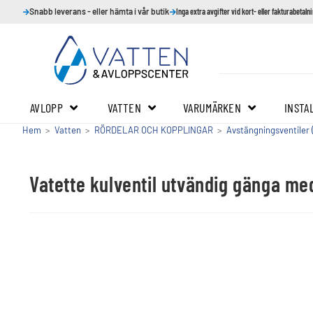
Snabb leverans - eller hämta i vår butik
Inga extra avgifter vid kort- eller fakturabetaln
AVLOPP
VATTEN
VARUMÄRKEN
INSTA
Hem
>
Vatten
>
RÖRDELAR OCH KOPPLINGAR
>
Avstängningsventiler (
Vatette kulventil utvändig gänga me