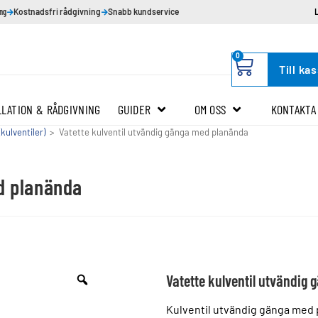
ing
Kostnadsfri rådgivning
Snabb kundservice
0
Till ka
LLATION & RÅDGIVNING
GUIDER
OM OSS
KONTAKTA
kulventiler)
>
Vatette kulventil utvändig gänga med planända
d planända
Vatette kulventil utvändig
Kulventil utvändig gänga med