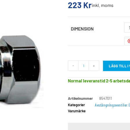
223
Kr
inkl. moms
DIMENSION
-
+
LÄGG TILL 
Normal leveranstid 2-5 arbetsd
Artikelnummer
8547011
Kategorier
Avstängningsventiler (
Varumärke