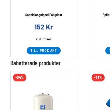
Sadelslangnippel Faluplast
Spill
152
Kr
inkl. moms
TILL PRODUKT
Rabatterade produkter
-34%
-39%