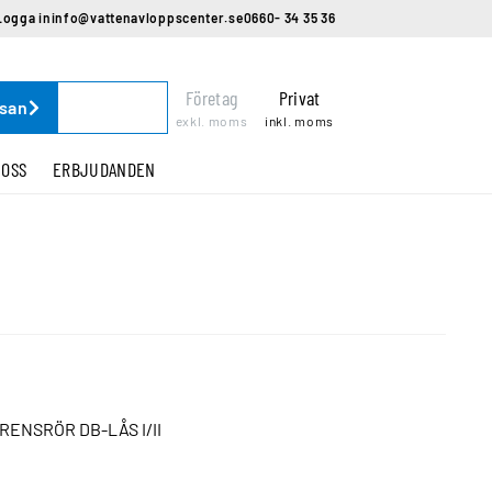
Logga in
info@vattenavloppscenter.se
0660- 34 35 36
Företag
Privat
ssan
exkl. moms
inkl. moms
 OSS
ERBJUDANDEN
ENSRÖR DB-LÅS I/II