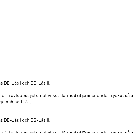
 DB-Lås I och DB-Lås II.
luft i avloppssystemet vilket därmed utjämnar undertrycket så at
d och helt tät.
 DB-Lås I och DB-Lås II.
luft i avloppssystemet vilket därmed utjämnar undertrycket så at