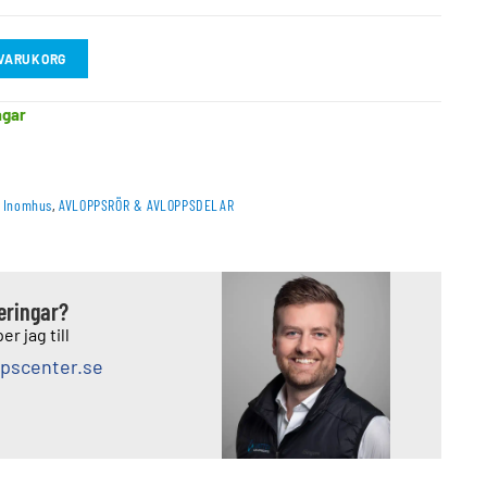
I VARUKORG
agar
– Inomhus
,
AVLOPPSRÖR & AVLOPPSDELAR
deringar?
er jag till
pscenter.se