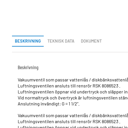
BESKRIVNING
TEKNISK DATA
DOKUMENT
Beskrivning
Vakuumventil som passar vattenlås / diskbänksvattenlås
Luftningsventilen ansluts till rensrör RSK 8086523 .
Luftningsventilen öppnar vid undertryck och släpper in 
Vid normaltryck och övertryck är luftningsventilen stäng
Anslutning invändigt: G = 1 1/2”.
Vakuumventil som passar vattenlås / diskbänksvattenlås
Luftningsventilen ansluts till rensrör RSK 8086523 .
Luftningsventilen öppnar vid undertryck och släpper in 