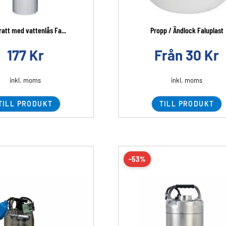
tratt med vattenlås Fa...
Propp / Ändlock Faluplast
177
Kr
Från
30
Kr
inkl. moms
inkl. moms
TILL PRODUKT
TILL PRODUKT
-53%