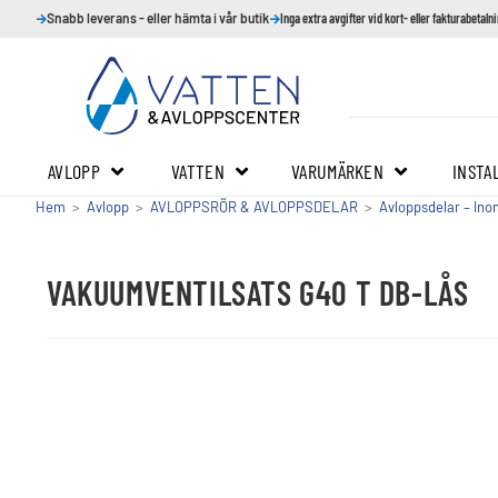
Snabb leverans - eller hämta i vår butik
Inga extra avgifter vid kort- eller fakturabetaln
AVLOPP
VATTEN
VARUMÄRKEN
INSTA
Hem
>
Avlopp
>
AVLOPPSRÖR & AVLOPPSDELAR
>
Avloppsdelar – In
VAKUUMVENTILSATS G40 T DB-LÅS