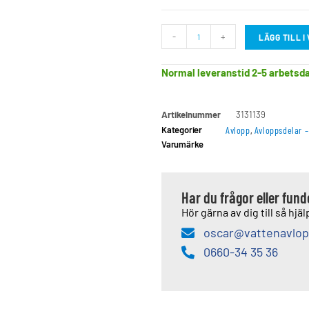
-
+
LÄGG TILL 
Normal leveranstid 2-5 arbetsd
Artikelnummer
3131139
Kategorier
Avlopp
,
Avloppsdelar 
Varumärke
Har du frågor eller fun
Hör gärna av dig till så hjälp
oscar@vattenavlop
0660-34 35 36