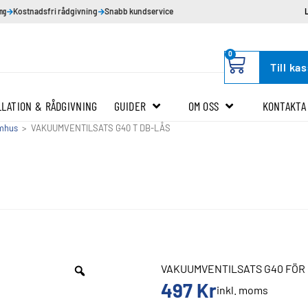
ing
Kostnadsfri rådgivning
Snabb kundservice
0
Till ka
LLATION & RÅDGIVNING
GUIDER
OM OSS
KONTAKTA
omhus
>
VAKUUMVENTILSATS G40 T DB-LÅS
VAKUUMVENTILSATS G40 FÖR R
497
Kr
inkl. moms