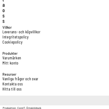
a
o
s
s
Villkor
Leverans- och köpvillkor
Integritetspolicy
Cookiepolicy
Produkter
Varumärken
Mitt konto
Resurser
Vanliga frågor och svar
Kontakta oss
Hitta till oss
Copyright © Vatten & Avloppscenter i Sverige AB2026.
Produktion: CoreIT, Örnsköldsvik