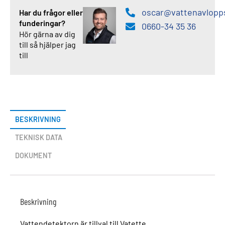
oscar@vattenavlopp
Har du frågor eller
funderingar?
0660-34 35 36
Hör gärna av dig
till så hjälper jag
till
BESKRIVNING
TEKNISK DATA
DOKUMENT
Beskrivning
Vattendetektorn är tillval till Vatette