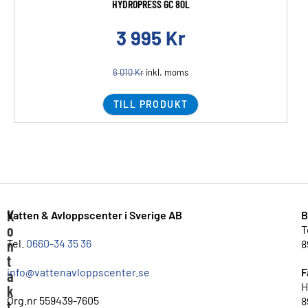
HYDROPRESS GC 80L
3 995
Kr
6 010
Kr
inkl. moms
TILL PRODUKT
K
Vatten & Avloppscenter i Sverige AB
B
o
T
n
Tel.
0660-34 35 36
8
t
info@vattenavloppscenter.se
F
a
H
k
Org.nr 559439-7605
8
t