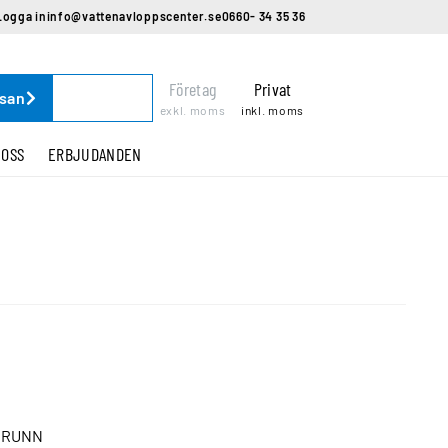
Logga in
info@vattenavloppscenter.se
0660- 34 35 36
Företag
Privat
ssan
exkl. moms
inkl. moms
 OSS
ERBJUDANDEN
BRUNN