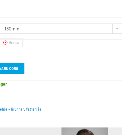
160mm
Rensa
I VARUKORG
agar
behör – Brunnar
,
Vattenlås