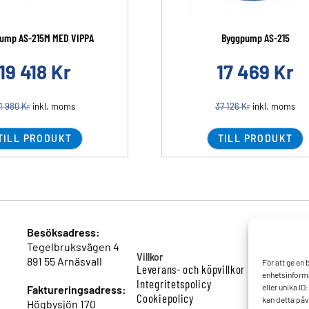
ump AS-215M MED VIPPA
Byggpump AS-215
19 418
Kr
17 469
Kr
1 980
Kr
inkl. moms
37 126
Kr
inkl. moms
TILL PRODUKT
TILL PRODUKT
Besöksadress:
Tegelbruksvägen 4
Villkor
891 55 Arnäsvall
För att ge en
Leverans- och köpvillkor
enhetsinforma
Integritetspolicy
eller unika I
Faktureringsadress:
Cookiepolicy
kan detta påv
Högbysjön 170