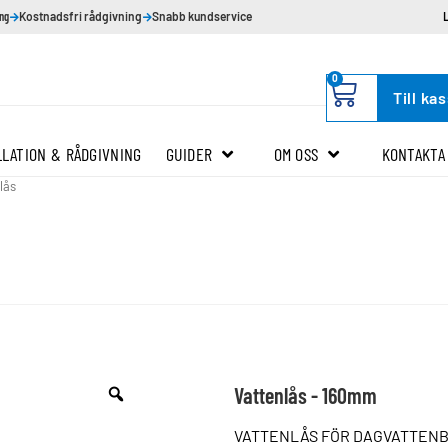
ing
Kostnadsfri rådgivning
Snabb kundservice
0
Till ka
LLATION & RÅDGIVNING
GUIDER
OM OSS
KONTAKTA
lås
Vattenlås - 160mm
VATTENLÅS FÖR DAGVATTEN