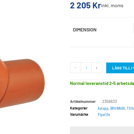
2 205
Kr
inkl. moms
DIMENSION
-
+
LÄGG TILL 
Normal leveranstid 2-5 arbetsd
Artikelnummer
2356633
Kategorier
Avlopp
,
BRUNNAR
,
Till
Varumärke
Pipelife