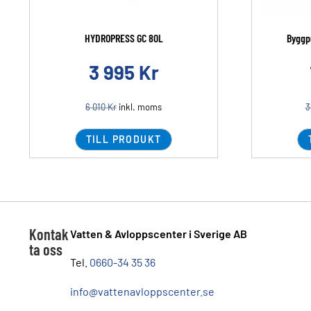
HYDROPRESS GC 80L
Byggp
3 995
Kr
6 010
Kr
inkl. moms
3
TILL PRODUKT
Kontak
Vatten & Avloppscenter i Sverige AB
ta oss
Tel.
0660-34 35 36
info@vattenavloppscenter.se