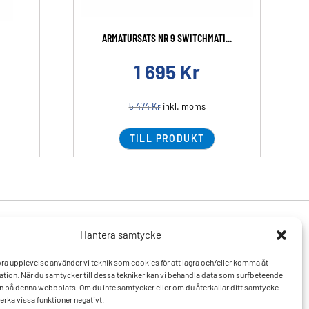
ARMATURSATS NR 9 SWITCHMATI...
1 695
Kr
5 474
Kr
inkl. moms
TILL PRODUKT
Hantera samtycke
Produkter
Resurser
 bra upplevelse använder vi teknik som cookies för att lagra och/eller komma åt
Varumärken
Vanliga frågor och svar
tion. När du samtycker till dessa tekniker kan vi behandla data som surfbeteende
Mitt konto
Kontakta oss
D:n på denna webbplats. Om du inte samtycker eller om du återkallar ditt samtycke
Hitta till oss
erka vissa funktioner negativt.