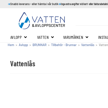
Snabb leverans - eller hämta i vår butik
Inga extra avgifter vid kort- eller fakturabetaln
AVLOPP
VATTEN
VARUMÄRKEN
INSTA
Hem
>
Avlopp
>
BRUNNAR
>
Tillbehör - Brunnar
>
Vattenlås
>
Vatten
Vattenlås