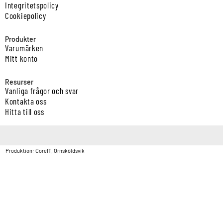
Integritetspolicy
Cookiepolicy
Produkter
Varumärken
Mitt konto
Resurser
Vanliga frågor och svar
Kontakta oss
Hitta till oss
Copyright © Vatten & Avloppscenter i Sverige AB2026.
Produktion: CoreIT, Örnsköldsvik