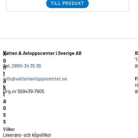
TILL PRODUKT
K
Vatten & Avloppscenter i Sverige AB
B
o
T
n
Tel.
0660-34 35 36
8
t
info@vattenavloppscenter.se
F
a
H
k
Org.nr 559439-7605
8
t
a
o
s
s
Villkor
Leverans- och köpvillkor