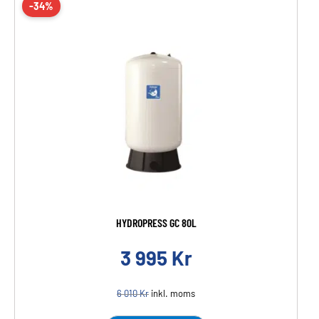
-34%
HYDROPRESS GC 80L
3 995
Kr
6 010
Kr
inkl. moms