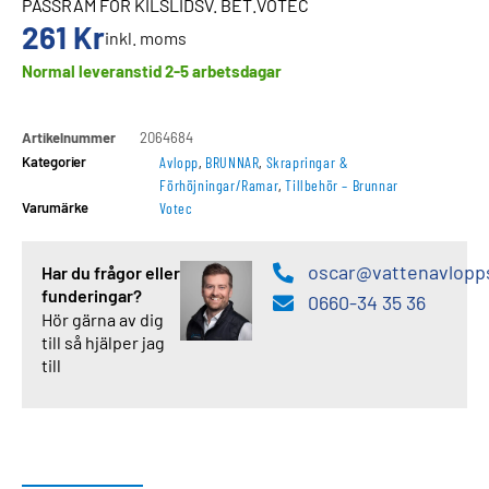
PASSRAM FÖR KILSLIDSV. BET.VOTEC
261
Kr
inkl. moms
Normal leveranstid 2-5 arbetsdagar
Artikelnummer
2064684
Kategorier
Avlopp
,
BRUNNAR
,
Skrapringar &
Förhöjningar/Ramar
,
Tillbehör – Brunnar
Varumärke
Votec
oscar@vattenavlopp
Har du frågor eller
funderingar?
0660-34 35 36
Hör gärna av dig
till så hjälper jag
till