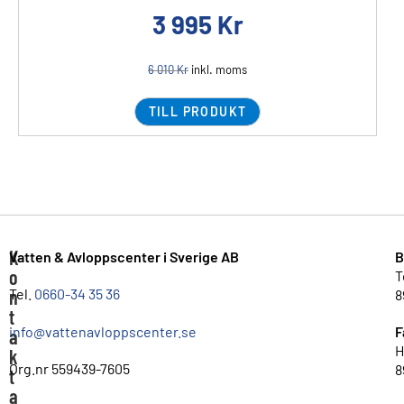
3 995
Kr
6 010
Kr
inkl. moms
TILL PRODUKT
K
Vatten & Avloppscenter i Sverige AB
B
o
T
n
Tel.
0660-34 35 36
8
t
info@vattenavloppscenter.se
F
a
H
k
Org.nr 559439-7605
8
t
a