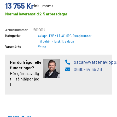
13 755
Kr
inkl. moms
Normal leveranstid 2-5 arbetsdagar
Artikelnummer
5610014
Kategorier
Avlopp
,
ENSKILT AVLOPP
,
Pumpbrunnar
,
Tillbehör – Enskilt avlopp
Varumärke
Votec
oscar@vattenavlopp
Har du frågor eller
funderingar?
0660-34 35 36
Hör gärna av dig
till så hjälper jag
till