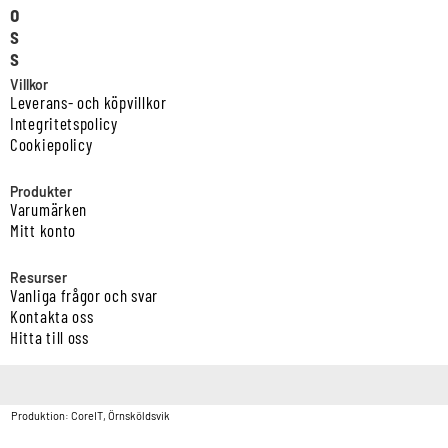
o
s
s
Villkor
Leverans- och köpvillkor
Integritetspolicy
Cookiepolicy
Produkter
Varumärken
Mitt konto
Resurser
Vanliga frågor och svar
Kontakta oss
Hitta till oss
Copyright © Vatten & Avloppscenter i Sverige AB2026.
Produktion: CoreIT, Örnsköldsvik