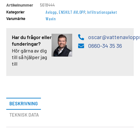
Artikelnummer
5618444
Kategorier
Avlopp
,
ENSKILT AVLOPP
,
Infiltrationspaket
Varumärke
Wavin
oscar@vattenavlopp
Har du frågor eller
funderingar?
0660-34 35 36
Hör gärna av dig
till så hjälper jag
till
BESKRIVNING
TEKNISK DATA