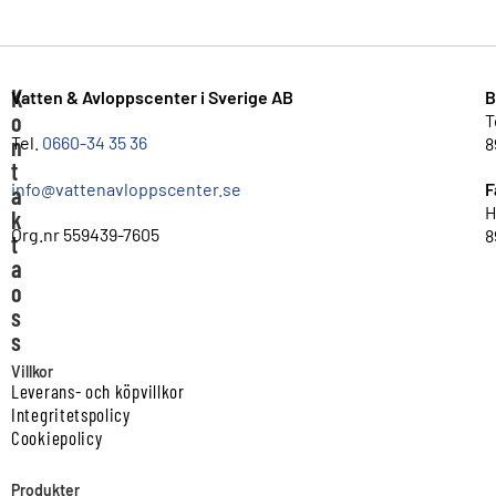
K
Vatten & Avloppscenter i Sverige AB
B
o
T
n
Tel.
0660-34 35 36
8
t
info@vattenavloppscenter.se
F
a
H
k
Org.nr 559439-7605
8
t
a
o
s
s
Villkor
Leverans- och köpvillkor
Integritetspolicy
Cookiepolicy
Produkter