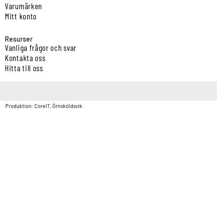
Varumärken
Mitt konto
Resurser
Vanliga frågor och svar
Kontakta oss
Hitta till oss
Copyright © Vatten & Avloppscenter i Sverige AB2026.
Produktion: CoreIT, Örnsköldsvik