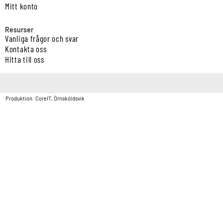
Mitt konto
Resurser
Vanliga frågor och svar
Kontakta oss
Hitta till oss
Copyright © Vatten & Avloppscenter i Sverige AB2026.
Produktion: CoreIT, Örnsköldsvik