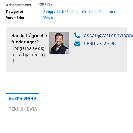
Artikelnummer
2358104
Kategorier
Avlopp
,
BRUNNAR
,
Stigarrör
,
Tillbehör – Brunnar
Varumärke
Wavin
oscar@vattenavlopp
Har du frågor eller
funderingar?
0660-34 35 36
Hör gärna av dig
till så hjälper jag
till
BESKRIVNING
TEKNISK DATA