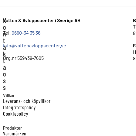
K
Vatten & Avloppscenter i Sverige AB
B
o
T
n
Tel.
0660-34 35 36
8
t
info@vattenavloppscenter.se
F
a
H
k
Org.nr 559439-7605
8
t
a
o
s
s
Villkor
Leverans- och köpvillkor
Integritetspolicy
Cookiepolicy
Produkter
Varumärken