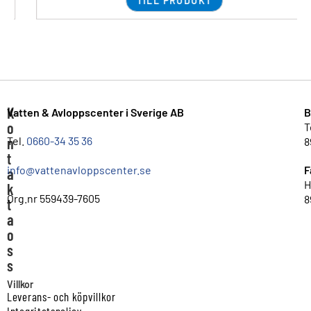
TILL PRODUKT
K
Vatten & Avloppscenter i Sverige AB
B
o
T
n
Tel.
0660-34 35 36
8
t
info@vattenavloppscenter.se
F
a
H
k
Org.nr 559439-7605
8
t
a
o
s
s
Villkor
Leverans- och köpvillkor
Integritetspolicy