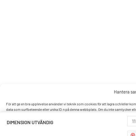
Hantera s
För att ge en bra upplevelse använder vi teknik som cookies för att lagra och/eller k
data som surfbeteende eller unika ID:n på denna webbplats. Om du inte samtycker elle
1
DIMENSION UTVÄNDIG
Accept