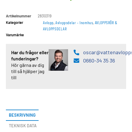
Artikelnummer
2830319
Kategorier
Avlopp
,
Avloppsdelar – Inomhus
,
AVLOPPSRÖR &
AVLOPPSDELAR
Varumärke
oscar@vattenavlopp
Har du frågor eller
funderingar?
0660-34 35 36
Hör gärna av dig
till så hjälper jag
till
BESKRIVNING
TEKNISK DATA