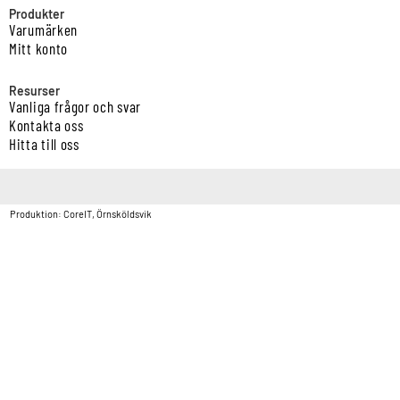
Produkter
Varumärken
Mitt konto
Resurser
Vanliga frågor och svar
Kontakta oss
Hitta till oss
Copyright © Vatten & Avloppscenter i Sverige AB2026.
Produktion: CoreIT, Örnsköldsvik