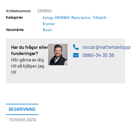
Artikelnummer
2356654
Kategorier
Avlopp
,
BRUNNAR
,
Manschetter
,
Tillbehör –
Brunnar
Varumärke
Wavin
oscar@vattenavlopp
Har du frågor eller
funderingar?
0660-34 35 36
Hör gärna av dig
till så hjälper jag
till
BESKRIVNING
TEKNISK DATA