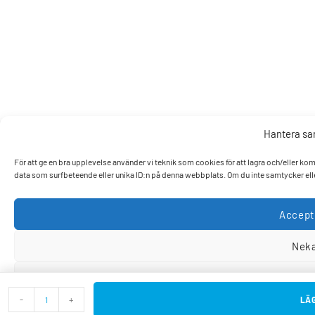
Hantera s
För att ge en bra upplevelse använder vi teknik som cookies för att lagra och/eller k
data som surfbeteende eller unika ID:n på denna webbplats. Om du inte samtycker elle
Accept
Nek
Visa pref
-
+
LÄG
Cookiepo