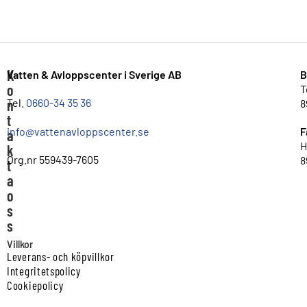
K
Vatten & Avloppscenter i Sverige AB
B
o
T
n
Tel.
0660-34 35 36
8
t
info@vattenavloppscenter.se
F
a
H
k
Org.nr 559439-7605
8
t
a
o
s
s
Villkor
Leverans- och köpvillkor
Integritetspolicy
Cookiepolicy