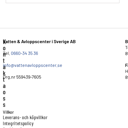
K
Vatten & Avloppscenter i Sverige AB
B
o
T
n
Tel.
0660-34 35 36
8
t
info@vattenavloppscenter.se
F
a
H
k
Org.nr 559439-7605
8
t
a
o
s
s
Villkor
Leverans- och köpvillkor
Integritetspolicy