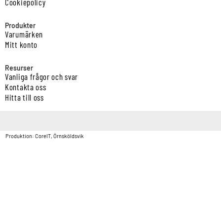
Cookiepolicy
Produkter
Varumärken
Mitt konto
Resurser
Vanliga frågor och svar
Kontakta oss
Hitta till oss
Copyright © Vatten & Avloppscenter i Sverige AB2026.
Produktion: CoreIT, Örnsköldsvik