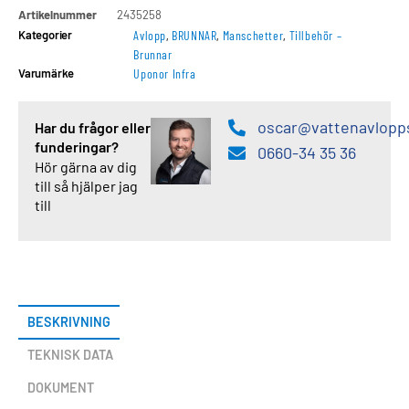
Artikelnummer
2435258
Kategorier
Avlopp
,
BRUNNAR
,
Manschetter
,
Tillbehör –
Brunnar
Varumärke
Uponor Infra
oscar@vattenavlopp
Har du frågor eller
funderingar?
0660-34 35 36
Hör gärna av dig
till så hjälper jag
till
BESKRIVNING
TEKNISK DATA
DOKUMENT