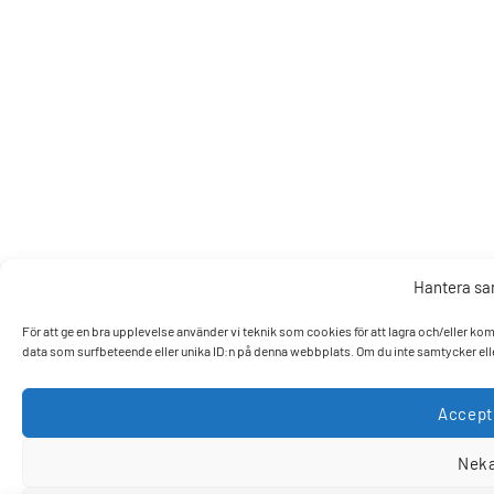
Hantera s
För att ge en bra upplevelse använder vi teknik som cookies för att lagra och/eller k
data som surfbeteende eller unika ID:n på denna webbplats. Om du inte samtycker elle
Accept
Nek