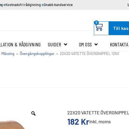
ing
Kostnadsfri rådgivning
Snabb kundservice
0
Till ka
LLATION & RÅDGIVNING
GUIDER
OM OSS
KONTAKTA
– Mässing
>
Övergångskopplingar
>
22X20 VATETTE ÖVERGNIPPEL 1250
22X20 VATETTE ÖVERGNIPPEL
182
Kr
inkl. moms