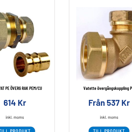
VAT PE ÖVERG RAK PEM/CU
Vatette övergångskoppling P.
614
Kr
Från
537
Kr
inkl. moms
inkl. moms
TILL PRODUKT
TILL PRODUKT