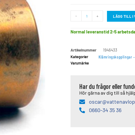
-
+
LÄGG TILL 
Normal leveranstid 2-5 arbetsd
Artikelnummer
1946433
Kategorier
Klämringskopplingar –
Varumärke
Har du frågor eller fun
Hör gärna av dig till så hjälp
oscar@vattenavlop
0660-34 35 36