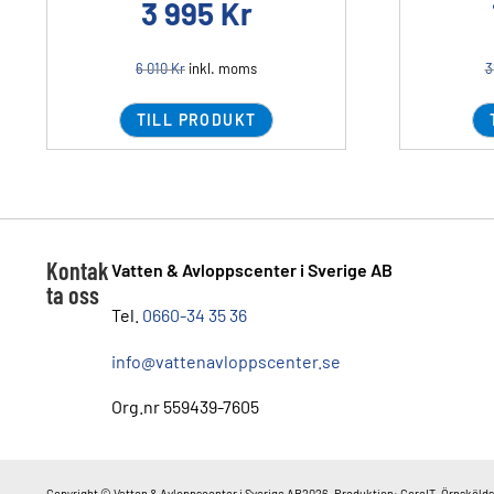
3 995
Kr
6 010
Kr
inkl. moms
3
TILL PRODUKT
Kontak
Vatten & Avloppscenter i Sverige AB
ta oss
Tel.
0660-34 35 36
info@vattenavloppscenter.se
Org.nr 559439-7605
Copyright © Vatten & Avloppscenter i Sverige AB2026. Produktion: CoreIT, Örnskölds