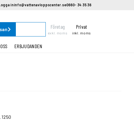
Logga in
info@vattenavloppscenter.se
0660- 34 35 36
Företag
Privat
ssan
exkl. moms
inkl. moms
 OSS
ERBJUDANDEN
 1250