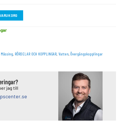
I VARUKORG
agar
 Mässing
,
RÖRDELAR OCH KOPPLINGAR
,
Vatten
,
Övergångskopplingar
deringar?
er jag till
pscenter.se