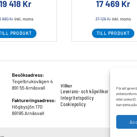
19 418
Kr
17 469
Kr
1 980
Kr
inkl. moms
37 126
Kr
inkl. moms
TILL PRODUKT
TILL PRODUKT
Besöksadress:
Tegelbruksvägen 4
Villkor
891 55 Arnäsvall
För att ge en
Leverans- och köpvillkor
enhetsinforma
Integritetspolicy
eller unika I
Faktureringsadress:
Cookiepolicy
kan detta påv
Högbysjön 170
89195 Arnäsvall
Ac
vik