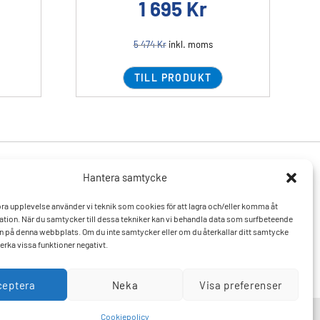
1 695
Kr
5 474
Kr
inkl. moms
TILL PRODUKT
Hantera samtycke
Produkter
Resurser
 bra upplevelse använder vi teknik som cookies för att lagra och/eller komma åt
Varumärken
Vanliga frågor och svar
tion. När du samtycker till dessa tekniker kan vi behandla data som surfbeteende
Mitt konto
Kontakta oss
D:n på denna webbplats. Om du inte samtycker eller om du återkallar ditt samtycke
Hitta till oss
erka vissa funktioner negativt.
ceptera
Neka
Visa preferenser
Cookiepolicy