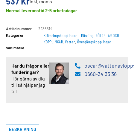
537
Kr
inkl. moms
Normal leveranstid 2-5 arbetsdagar
Artikelnummer
2436614
Kategorier
Klämringskopplingar – Mässing
,
RÖRDELAR OCH
KOPPLINGAR
,
Vatten
,
Övergångskopplingar
Varumärke
oscar@vattenavlopp
Har du frågor eller
funderingar?
0660-34 35 36
Hör gärna av dig
till så hjälper jag
till
BESKRIVNING