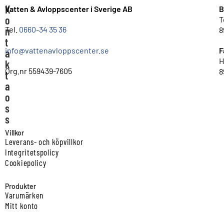
K
Vatten & Avloppscenter i Sverige AB
B
o
T
n
Tel.
0660-34 35 36
8
t
info@vattenavloppscenter.se
F
a
H
k
Org.nr 559439-7605
8
t
a
o
s
s
Villkor
Leverans- och köpvillkor
Integritetspolicy
Cookiepolicy
Produkter
Varumärken
Mitt konto