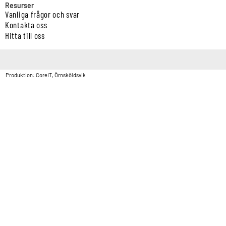
Resurser
Vanliga frågor och svar
Kontakta oss
Hitta till oss
Copyright © Vatten & Avloppscenter i Sverige AB2026.
Produktion: CoreIT, Örnsköldsvik