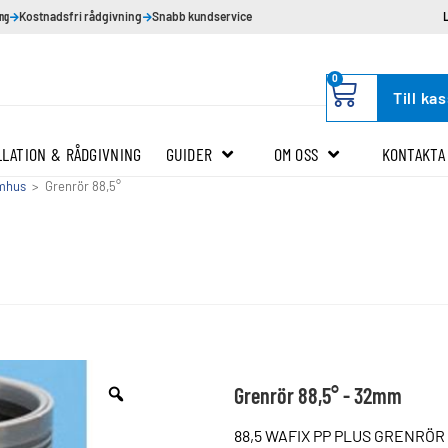
ing
Kostnadsfri rådgivning
Snabb kundservice
0
Till ka
LLATION & RÅDGIVNING
GUIDER
OM OSS
KONTAKTA
omhus
>
Grenrör 88,5°
Grenrör 88,5° - 32mm
88,5 WAFIX PP PLUS GRENRÖR