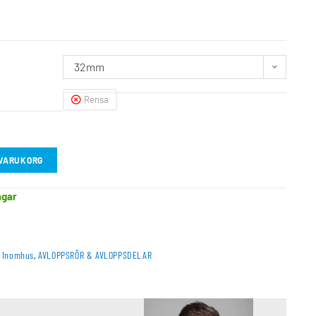
32mm
Rensa
I VARUKORG
agar
– Inomhus
,
AVLOPPSRÖR & AVLOPPSDELAR