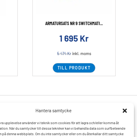
ARMATURSATS NR 9 SWITCHMATI...
1 695
Kr
5 474
Kr
inkl. moms
TILL PRODUKT
Hantera samtycke
Produkter
Resurser
 bra upplevelse använder vi teknik som cookies för att lagra och/eller komma åt
Varumärken
Vanliga frågor och svar
tion. När du samtycker till dessa tekniker kan vi behandla data som surfbeteende
Mitt konto
Kontakta oss
D:n på denna webbplats. Om du inte samtycker eller om du återkallar ditt samtycke