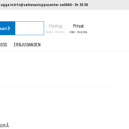
Logga in
info@vattenavloppscenter.se
0660- 34 35 36
Företag
Privat
ssan
exkl. moms
inkl. moms
 OSS
ERBJUDANDEN
 GRÅ