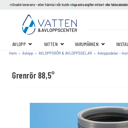
Snabb leverans - eller hämta i vår butik
Inga extra avgifter vid kort- eller fakturabetaln
AVLOPP
VATTEN
VARUMÄRKEN
INSTA
Hem
>
Avlopp
>
AVLOPPSRÖR & AVLOPPSDELAR
>
Avloppsdelar – In
Grenrör 88,5°