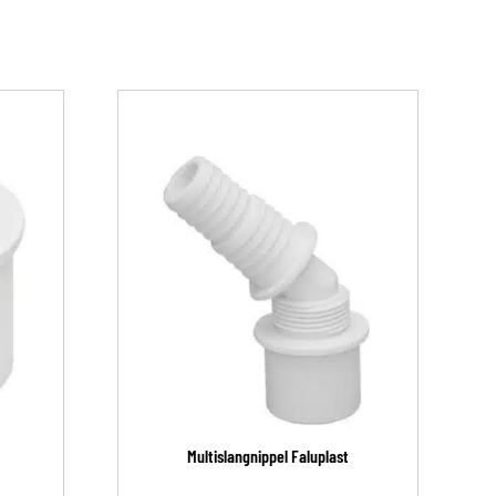
Multislangnippel Faluplast