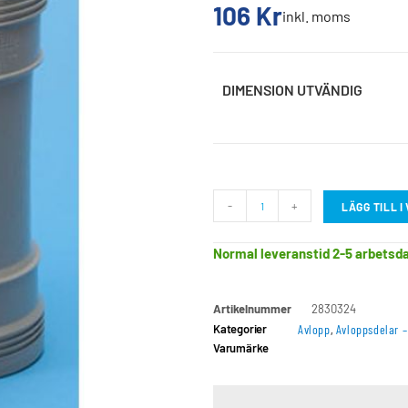
106
Kr
inkl. moms
DIMENSION UTVÄNDIG
-
+
LÄGG TILL 
Normal leveranstid 2-5 arbetsd
Artikelnummer
2830324
Kategorier
Avlopp
,
Avloppsdelar 
Varumärke