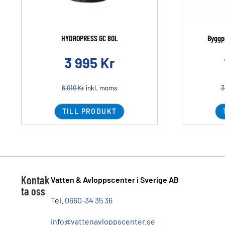
HYDROPRESS GC 80L
Byggp
3 995
Kr
6 010
Kr
inkl. moms
3
TILL PRODUKT
Kontak
Vatten & Avloppscenter i Sverige AB
ta oss
Tel.
0660-34 35 36
info@vattenavloppscenter.se