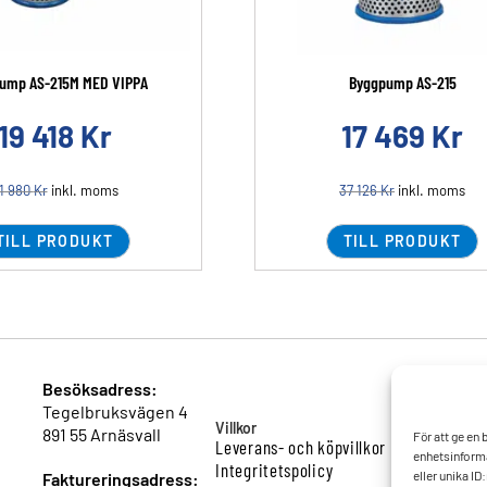
ump AS-215M MED VIPPA
Byggpump AS-215
19 418
Kr
17 469
Kr
1 980
Kr
inkl. moms
37 126
Kr
inkl. moms
TILL PRODUKT
TILL PRODUKT
Besöksadress:
Tegelbruksvägen 4
Villkor
891 55 Arnäsvall
För att ge en
Leverans- och köpvillkor
enhetsinforma
Integritetspolicy
eller unika I
Faktureringsadress: