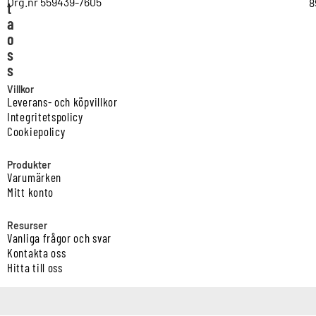
Org.nr 559439-7605
8
t
a
o
s
s
Villkor
Leverans- och köpvillkor
Integritetspolicy
Cookiepolicy
Produkter
Varumärken
Mitt konto
Resurser
Vanliga frågor och svar
Kontakta oss
Hitta till oss
Copyright © Vatten & Avloppscenter i Sverige AB2026.