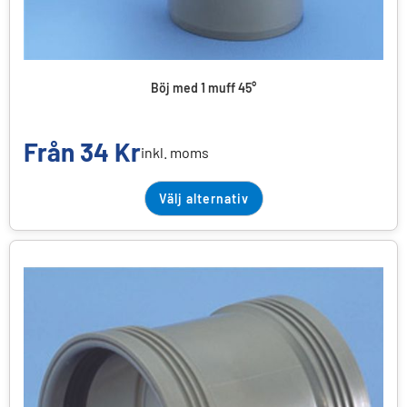
Böj med 1 muff 45°
Från
34
Kr
inkl. moms
Välj alternativ