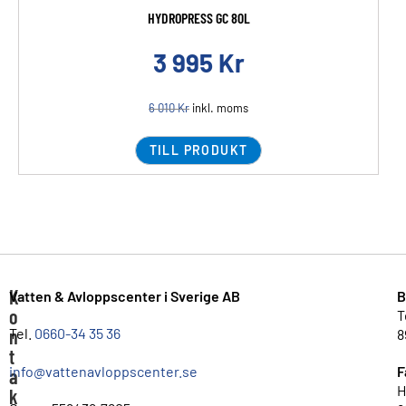
HYDROPRESS GC 80L
3 995
Kr
6 010
Kr
inkl. moms
TILL PRODUKT
K
Vatten & Avloppscenter i Sverige AB
B
o
T
n
Tel.
0660-34 35 36
8
t
info@vattenavloppscenter.se
F
a
H
k