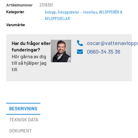
Artikelnummer
2318361
Kategorier
Avlopp
,
Avloppsdelar – Inomhus
,
AVLOPPSRÖR &
AVLOPPSDELAR
Varumärke
oscar@vattenavlopp
Har du frågor eller
funderingar?
0660-34 35 36
Hör gärna av dig
till så hjälper jag
till
BESKRIVNING
TEKNISK DATA
DOKUMENT