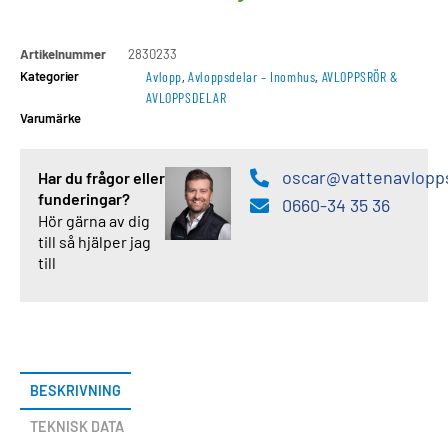
Artikelnummer
2830233
Kategorier
Avlopp
,
Avloppsdelar – Inomhus
,
AVLOPPSRÖR &
AVLOPPSDELAR
Varumärke
oscar@vattenavlopp
Har du frågor eller
funderingar?
0660-34 35 36
Hör gärna av dig
till så hjälper jag
till
BESKRIVNING
TEKNISK DATA