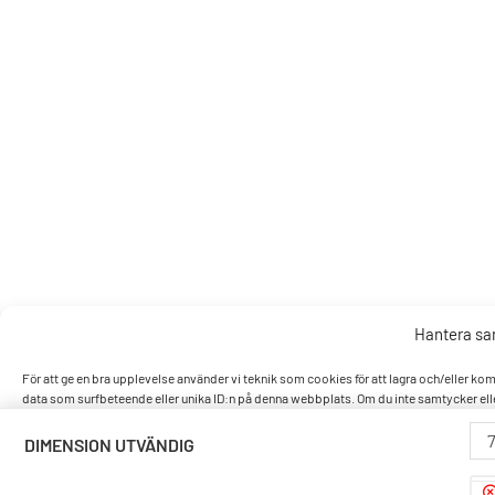
Hantera s
För att ge en bra upplevelse använder vi teknik som cookies för att lagra och/eller k
data som surfbeteende eller unika ID:n på denna webbplats. Om du inte samtycker elle
DIMENSION UTVÄNDIG
Accept