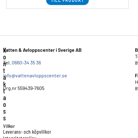
TILL PRODUKT
K
Vatten & Avloppscenter i Sverige AB
B
o
T
n
Tel.
0660-34 35 36
8
t
info@vattenavloppscenter.se
F
a
H
k
Org.nr 559439-7605
8
t
a
o
s
s
Villkor
Leverans- och köpvillkor
Integritetspolicy