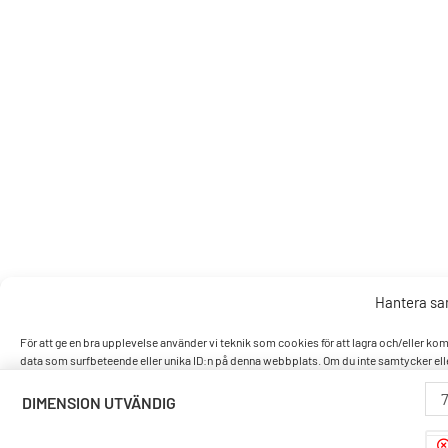
Hantera s
För att ge en bra upplevelse använder vi teknik som cookies för att lagra och/eller k
data som surfbeteende eller unika ID:n på denna webbplats. Om du inte samtycker elle
DIMENSION UTVÄNDIG
Accept