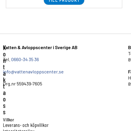
TILL PRODUKT
K
Vatten & Avloppscenter i Sverige AB
B
o
T
n
Tel.
0660-34 35 36
8
t
info@vattenavloppscenter.se
F
a
H
k
Org.nr 559439-7605
8
t
a
o
s
s
Villkor
Leverans- och köpvillkor
Integritetspolicy