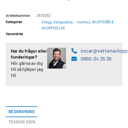
Artikelnummer
2830282
Kategorier
Avlopp
,
Avloppsdelar – Inomhus
,
AVLOPPSRÖR &
AVLOPPSDELAR
Varumärke
oscar@vattenavlopp
Har du frågor eller
funderingar?
0660-34 35 36
Hör gärna av dig
till så hjälper jag
till
BESKRIVNING
TEKNISK DATA