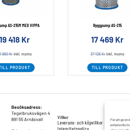
ump AS-215M MED VIPPA
Byggpump AS-215
19 418
Kr
17 469
Kr
1 980
Kr
inkl. moms
37 126
Kr
inkl. moms
TILL PRODUKT
TILL PRODUKT
Besöksadress:
Tegelbruksvägen 4
Villkor
891 55 Arnäsvall
För att ge en
Leverans- och köpvillkor
enhetsinforma
Integritetspolicy