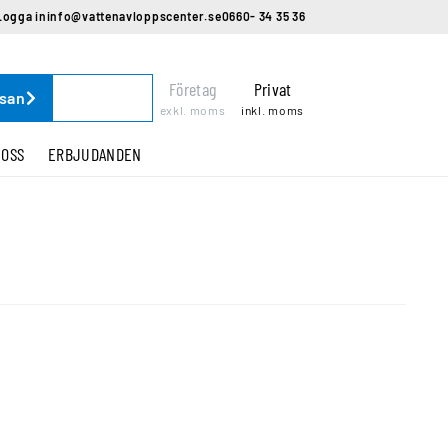
Logga in
info@vattenavloppscenter.se
0660- 34 35 36
Företag
Privat
ssan
exkl. moms
inkl. moms
 OSS
ERBJUDANDEN
0