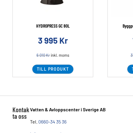
HYDROPRESS GC 80L
Byggp
3 995
Kr
6 010
Kr
inkl. moms
3
TILL PRODUKT
Kontak
Vatten & Avloppscenter i Sverige AB
ta oss
Tel.
0660-34 35 36