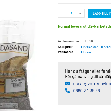
-
+
LÄGG TILL 
Normal leveranstid 2-5 arbetsd
Artikelnummer
19026
Kategorier
Filtermassor
,
Tillbehö
Varumärke
Filtrena
Har du frågor eller fun
Hör gärna av dig till så hjälp
oscar@vattenavlop
0660-34 35 36