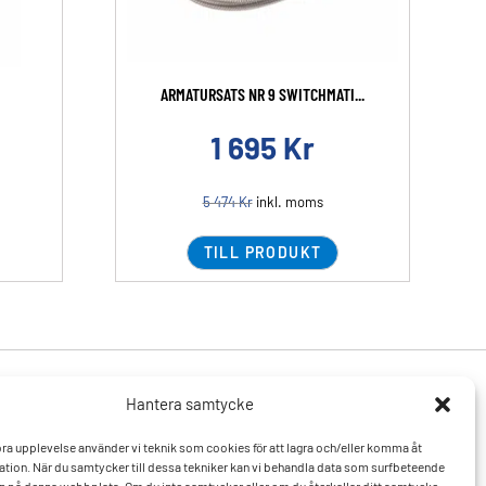
ARMATURSATS NR 9 SWITCHMATI...
1 695
Kr
5 474
Kr
inkl. moms
TILL PRODUKT
Hantera samtycke
Produkter
Resurser
 bra upplevelse använder vi teknik som cookies för att lagra och/eller komma åt
Varumärken
Vanliga frågor och svar
tion. När du samtycker till dessa tekniker kan vi behandla data som surfbeteende
Mitt konto
Kontakta oss