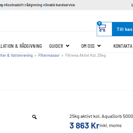
ing
Kostnadsfri rådgivning
Snabb kundservice
0
Till ka
LLATION & RÅDGIVNING
GUIDER
OM OSS
KONTAKTA
ilter & Vattenrening
>
Filtermassor
>
Filtrena Aktivt Kol, 25kg
25kg aktivt kol, AquaSorb 500
3 863
Kr
inkl. moms