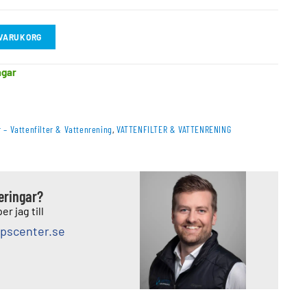
I VARUKORG
agar
r – Vattenfilter & Vattenrening
,
VATTENFILTER & VATTENRENING
deringar?
er jag till
pscenter.se