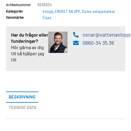
Artikelnummer
5636934
Kategorier
Avlopp
,
ENSKILT AVLOPP
,
Slutna avloppstankar
Varumärke
Cipax
oscar@vattenavlopp
Har du frågor eller
funderingar?
0660-34 35 36
Hör gärna av dig
till så hjälper jag
till
BESKRIVNING
TEKNISK DATA