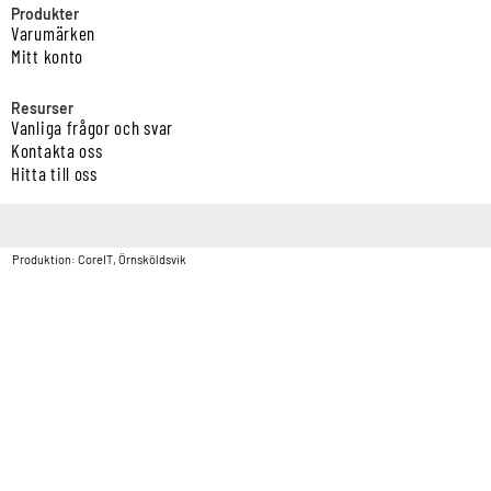
Produkter
Varumärken
Mitt konto
Resurser
Vanliga frågor och svar
Kontakta oss
Hitta till oss
Copyright © Vatten & Avloppscenter i Sverige AB2026.
Produktion: CoreIT, Örnsköldsvik