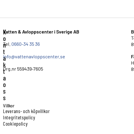
K
Vatten & Avloppscenter i Sverige AB
B
o
T
n
Tel.
0660-34 35 36
8
t
info@vattenavloppscenter.se
F
a
H
k
Org.nr 559439-7605
8
t
a
o
s
s
Villkor
Leverans- och köpvillkor
Integritetspolicy
Cookiepolicy