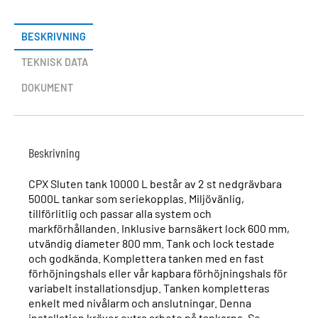
BESKRIVNING
TEKNISK DATA
DOKUMENT
Beskrivning
CPX Sluten tank 10000 L består av 2 st nedgrävbara
5000L tankar som seriekopplas. Miljövänlig,
tillförlitlig och passar alla system och
markförhållanden. Inklusive barnsäkert lock 600 mm,
utvändig diameter 800 mm. Tank och lock testade
och godkända. Komplettera tanken med en fast
förhöjningshals eller vår kapbara förhöjningshals för
variabelt installationsdjup. Tanken kompletteras
enkelt med nivålarm och anslutningar. Denna
installation kräver extra arbete på tankarna. Se