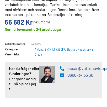
variabelt installationsdjup. Tanken kompletteras enkelt
med nivålarm och anslutningar. Denna installation kräver
extra arbete på tankarna. Se detaljer på ritning!
55 582
Kr
inkl. moms
Normal leveranstid 2-5 arbetsdagar
Artikelnummer
23041x2
Kategorier
Avlopp
,
ENSKILT AVLOPP
,
Slutna avloppstankar
Varumärke
Cipax
oscar@vattenavlopp
Har du frågor eller
funderingar?
0660-34 35 36
Hör gärna av dig
till så hjälper jag
till