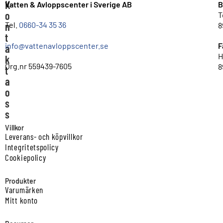
K
Vatten & Avloppscenter i Sverige AB
B
o
T
n
Tel.
0660-34 35 36
8
t
info@vattenavloppscenter.se
F
a
H
k
Org.nr 559439-7605
8
t
a
o
s
s
Villkor
Leverans- och köpvillkor
Integritetspolicy
Cookiepolicy
Produkter
Varumärken
Mitt konto