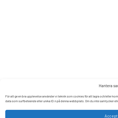
Hantera s
För att ge en bra upplevelse använder vi teknik som cookies för att lagra och/eller k
data som surfbeteende eller unika ID:n på denna webbplats. Om du inte samtycker elle
Accept