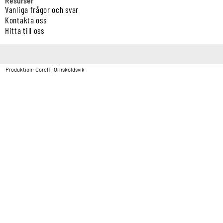
Resurser
Vanliga frågor och svar
Kontakta oss
Hitta till oss
Copyright © Vatten & Avloppscenter i Sverige AB2026.
Produktion: CoreIT, Örnsköldsvik