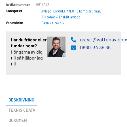
Artikelnummer
5619472
Kategorier
Avlopp
,
ENSKILT AVLOPP
,
Kombibrunnar
,
Tillbehör – Enskilt avlopp
Varumärke
Fann va-teknik
oscar@vattenavlopp
Har du frågor eller
funderingar?
0660-34 35 36
Hör gärna av dig
till så hjälper jag
till
BESKRIVNING
TEKNISK DATA
DOKUMENT