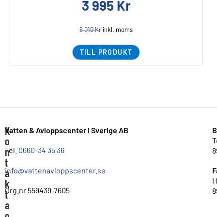
3 995
Kr
6 010
Kr
inkl. moms
TILL PRODUKT
K
Vatten & Avloppscenter i Sverige AB
B
o
T
n
Tel.
0660-34 35 36
8
t
info@vattenavloppscenter.se
F
a
H
k
Org.nr 559439-7605
8
t
a
o