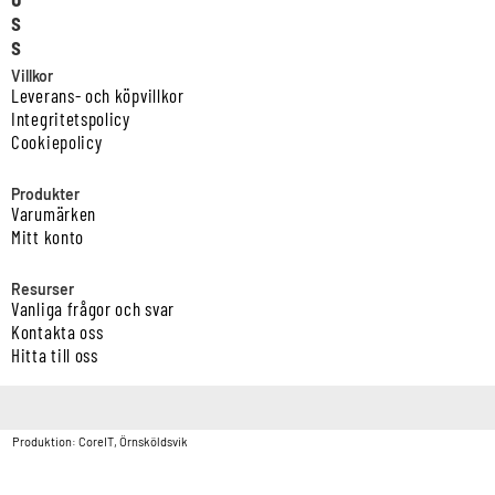
s
s
Villkor
Leverans- och köpvillkor
Integritetspolicy
Cookiepolicy
Produkter
Varumärken
Mitt konto
Resurser
Vanliga frågor och svar
Kontakta oss
Hitta till oss
Copyright © Vatten & Avloppscenter i Sverige AB2026.
Produktion: CoreIT, Örnsköldsvik