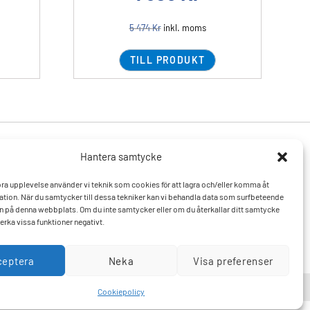
5 474
Kr
inkl. moms
TILL PRODUKT
Hantera samtycke
Produkter
Resurser
 bra upplevelse använder vi teknik som cookies för att lagra och/eller komma åt
Varumärken
Vanliga frågor och svar
tion. När du samtycker till dessa tekniker kan vi behandla data som surfbeteende
Mitt konto
Kontakta oss
D:n på denna webbplats. Om du inte samtycker eller om du återkallar ditt samtycke
Hitta till oss
erka vissa funktioner negativt.
ceptera
Neka
Visa preferenser
Cookiepolicy