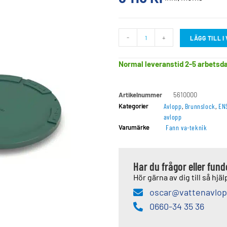
-
+
LÄGG TILL 
Normal leveranstid 2-5 arbetsd
Artikelnummer
5610000
Kategorier
Avlopp
,
Brunnslock
,
EN
avlopp
Varumärke
Fann va-teknik
Har du frågor eller fun
Hör gärna av dig till så hjälp
oscar@vattenavlop
0660-34 35 36