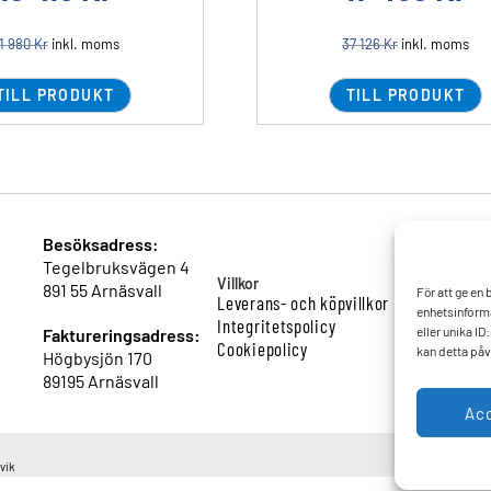
1 980
Kr
inkl. moms
37 126
Kr
inkl. moms
TILL PRODUKT
TILL PRODUKT
Besöksadress:
Tegelbruksvägen 4
Villkor
891 55 Arnäsvall
För att ge en
Leverans- och köpvillkor
enhetsinforma
Integritetspolicy
eller unika I
Faktureringsadress:
Cookiepolicy
kan detta påv
Högbysjön 170
89195 Arnäsvall
Ac
vik