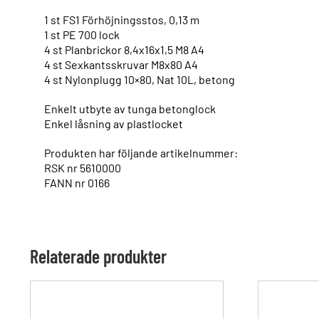
1 st FS1 Förhöjningsstos, 0,13 m
1 st PE 700 lock
4 st Planbrickor 8,4x16x1,5 M8 A4
4 st Sexkantsskruvar M8x80 A4
4 st Nylonplugg 10×80, Nat 10L, betong
Enkelt utbyte av tunga betonglock
Enkel låsning av plastlocket
Produkten har följande artikelnummer:
RSK nr 5610000
FANN nr 0166
Relaterade produkter