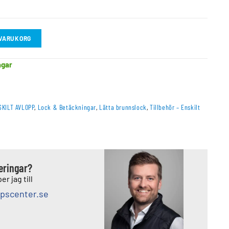
I VARUKORG
agar
SKILT AVLOPP
,
Lock & Betäckningar
,
Lätta brunnslock
,
Tillbehör – Enskilt
deringar?
er jag till
pscenter.se