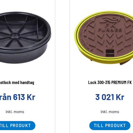
astlock med handtag
Lock 300-315 PREMIUM FK
rån
613
Kr
3 021
Kr
inkl. moms
inkl. moms
TILL PRODUKT
TILL PRODUKT