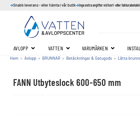
Snabb leverans - eller hämta i vår butik
Inga extra avgifter vid kort- eller fakturabetaln
AVLOPP
VATTEN
VARUMÄRKEN
INSTA
Hem
>
Avlopp
>
BRUNNAR
>
Betäckningar & Gatugods
>
Lätta brunn
FANN Utbyteslock 600-650 mm