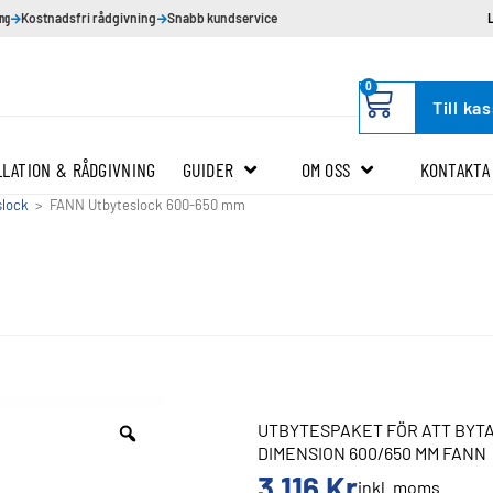
ing
Kostnadsfri rådgivning
Snabb kundservice
0
Till ka
LLATION & RÅDGIVNING
GUIDER
OM OSS
KONTAKTA
slock
>
FANN Utbyteslock 600-650 mm
UTBYTESPAKET FÖR ATT BYT
DIMENSION 600/650 MM FANN
3 116
Kr
inkl. moms