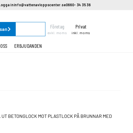
Logga in
info@vattenavloppscenter.se
0660- 34 35 36
Företag
Privat
ssan
exkl. moms
inkl. moms
 OSS
ERBJUDANDEN
A UT BETONGLOCK MOT PLASTLOCK PÅ BRUNNAR MED