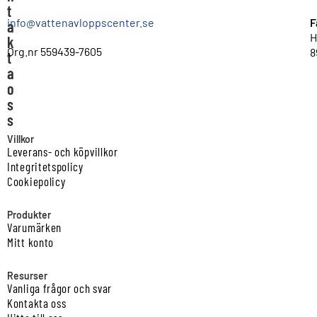
t
info@vattenavloppscenter.se
F
a
H
k
Org.nr 559439-7605
8
t
a
o
s
s
Villkor
Leverans- och köpvillkor
Integritetspolicy
Cookiepolicy
Produkter
Varumärken
Mitt konto
Resurser
Vanliga frågor och svar
Kontakta oss