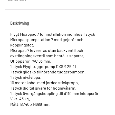
Beskrivning
Flygt Micropac 7 för installation inomhus 1 styck
Micropac pumpstation 7 med gejdrör och
kopplingsfot.
Micropac 7 levereras utan backventil och
avstängningsventil som beställs separat.
Utloppsrör PVC 63 mm.
1 styck Flygt tuggerpump DXGM 25-11.
1 styck glidsko tillhörande tuggerpumpen.
1 styck nivåvippa.
10 meter kabel med jordad stickpropp.
1 styck digital givare för högnivålarm.
1 styck övergångskoppling till d110 mm inloppsrör.
Vikt: 43 kg.
Mått: B740 x H686 mm.