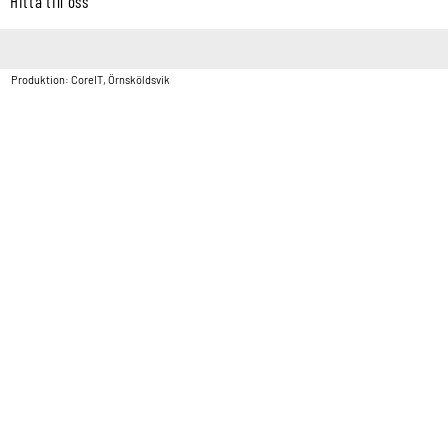
Hitta till oss
Copyright © Vatten & Avloppscenter i Sverige AB2026.
Produktion: CoreIT, Örnsköldsvik