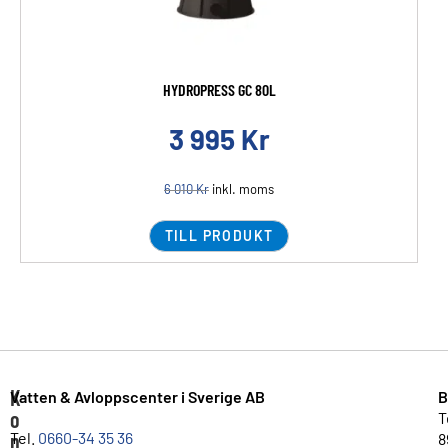
HYDROPRESS GC 80L
3 995
Kr
6 010
Kr
inkl. moms
TILL PRODUKT
K
Vatten & Avloppscenter i Sverige AB
B
o
T
n
Tel.
0660-34 35 36
8