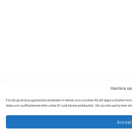
Hantera s
För att ge en bra upplevelse använder vi teknik som cookies för att lagra och/eller k
data som surfbeteende eller unika ID:n på denna webbplats. Om du inte samtycker elle
Accept