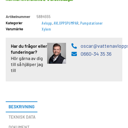
Artikelnummer
5884555
Kategorier
Avlopp
,
AVLOPPSPUMPAR
,
Pumpstationer
Varumärke
Xylem
oscar@vattenavlopp
Har du frågor eller
funderingar?
0660-34 35 36
Hör gärna av dig
till så hjälper jag
till
BESKRIVNING
TEKNISK DATA
DOKUMENT