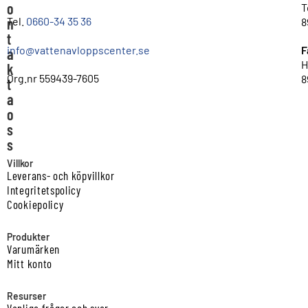
o
T
n
Tel.
0660-34 35 36
8
t
info@vattenavloppscenter.se
F
a
H
k
Org.nr 559439-7605
8
t
a
o
s
s
Villkor
Leverans- och köpvillkor
Integritetspolicy
Cookiepolicy
Produkter
Varumärken
Mitt konto
Resurser
Vanliga frågor och svar