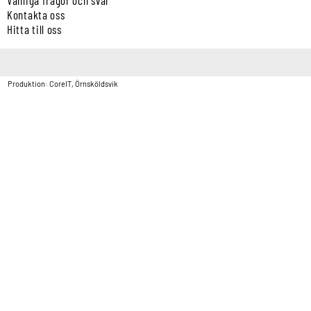
Kontakta oss
Hitta till oss
Copyright © Vatten & Avloppscenter i Sverige AB2026.
Produktion: CoreIT, Örnsköldsvik