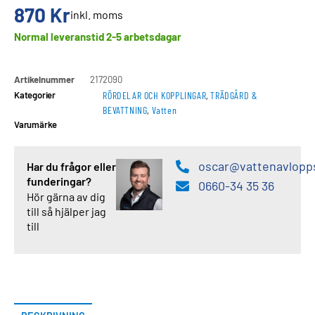
870
Kr
inkl. moms
Normal leveranstid 2-5 arbetsdagar
Artikelnummer
2172090
Kategorier
RÖRDELAR OCH KOPPLINGAR
,
TRÄDGÅRD &
BEVATTNING
,
Vatten
Varumärke
oscar@vattenavlopp
Har du frågor eller
funderingar?
0660-34 35 36
Hör gärna av dig
till så hjälper jag
till