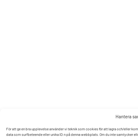
Hantera s
För att ge en bra upplevelse använder vi teknik som cookies för att lagra och/eller k
data som surfbeteende eller unika ID:n på denna webbplats. Om du inte samtycker elle