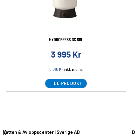
HYDROPRESS GC 80L
3 995
Kr
6 010
Kr
inkl. moms
TILL PRODUKT
K
Vatten & Avloppscenter i Sverige AB
B