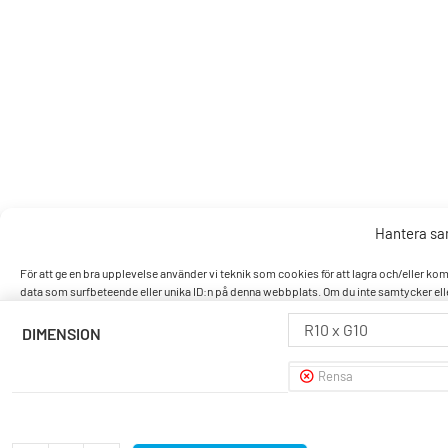
Hantera s
För att ge en bra upplevelse använder vi teknik som cookies för att lagra och/eller k
data som surfbeteende eller unika ID:n på denna webbplats. Om du inte samtycker elle
R10 x G10
DIMENSION
Accept
Rensa
Nek
Visa pref