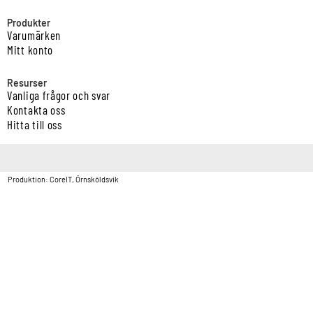
Produkter
Varumärken
Mitt konto
Resurser
Vanliga frågor och svar
Kontakta oss
Hitta till oss
Copyright © Vatten & Avloppscenter i Sverige AB2026.
Produktion: CoreIT, Örnsköldsvik