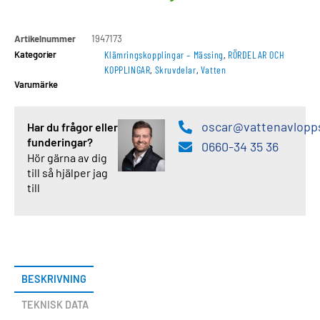
Artikelnummer
1947173
Kategorier
Klämringskopplingar – Mässing
,
RÖRDELAR OCH
KOPPLINGAR
,
Skruvdelar
,
Vatten
Varumärke
oscar@vattenavlopp
Har du frågor eller
funderingar?
0660-34 35 36
Hör gärna av dig
till så hjälper jag
till
BESKRIVNING
TEKNISK DATA