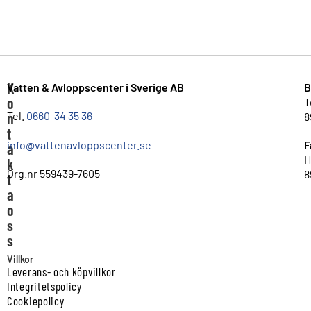
K
Vatten & Avloppscenter i Sverige AB
B
o
T
n
Tel.
0660-34 35 36
8
t
info@vattenavloppscenter.se
F
a
H
k
Org.nr 559439-7605
8
t
a
o
s
s
Villkor
Leverans- och köpvillkor
Integritetspolicy
Cookiepolicy