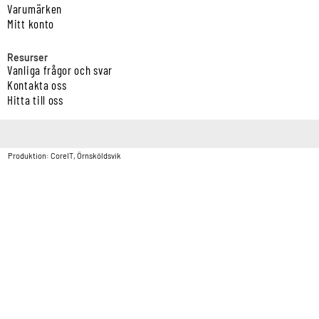
Varumärken
Mitt konto
Resurser
Vanliga frågor och svar
Kontakta oss
Hitta till oss
Copyright © Vatten & Avloppscenter i Sverige AB2026.
Produktion: CoreIT, Örnsköldsvik