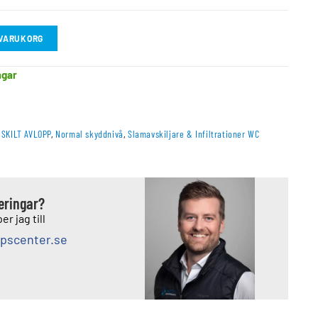
I VARUKORG
agar
SKILT AVLOPP
,
Normal skyddnivå
,
Slamavskiljare & Infiltrationer WC
deringar?
er jag till
pscenter.se