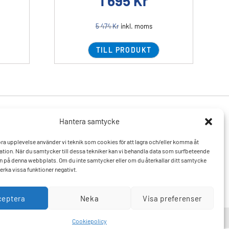
1 695
Kr
5 474
Kr
inkl. moms
TILL PRODUKT
Hantera samtycke
Produkter
Resurser
 bra upplevelse använder vi teknik som cookies för att lagra och/eller komma åt
Varumärken
Vanliga frågor och svar
tion. När du samtycker till dessa tekniker kan vi behandla data som surfbeteende
Mitt konto
Kontakta oss
D:n på denna webbplats. Om du inte samtycker eller om du återkallar ditt samtycke
Hitta till oss
erka vissa funktioner negativt.
ceptera
Neka
Visa preferenser
Cookiepolicy