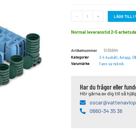
-
+
LÄGG TILL 
Normal leveranstid 2-5 arbetsd
Artikelnummer
5135694
Kategorier
3-4 hushåll
,
Avlopp
,
EN
Varumärke
Fann va-teknik
Har du frågor eller fun
Hör gärna av dig till så hjälp
oscar@vattenavlop
0660-34 35 36