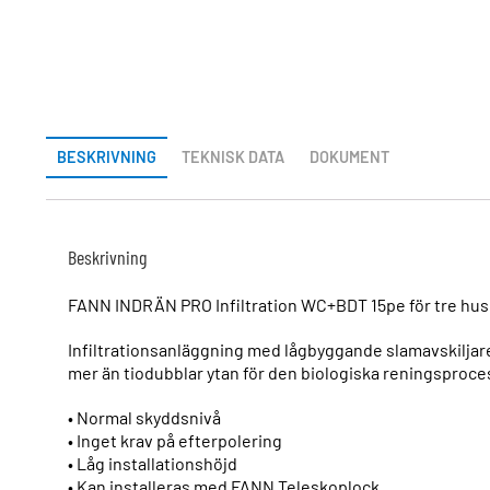
BESKRIVNING
TEKNISK DATA
DOKUMENT
Beskrivning
FANN INDRÄN PRO Infiltration WC+BDT 15pe för tre hus
Infiltrationsanläggning med lågbyggande slamavskilja
mer än tiodubblar ytan för den biologiska reningsproce
• Normal skyddsnivå
• Inget krav på efterpolering
• Låg installationshöjd
• Kan installeras med FANN Teleskoplock