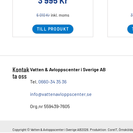
3 995
Kr
6 010
Kr
inkl. moms
3
TILL PRODUKT
Kontak
Vatten & Avloppscenter i Sverige AB
ta oss
Tel.
0660-34 35 36
info@vattenavloppscenter.se
Org.nr 559439-7605
Copyright © Vatten & Avloppscenter i Sverige AB2026. Produktion: CoreIT, Örnskölds