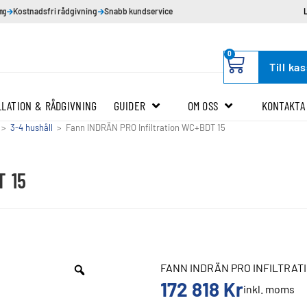
ing
Kostnadsfri rådgivning
Snabb kundservice
0
Till ka
LLATION & RÅDGIVNING
GUIDER
OM OSS
KONTAKTA
>
3-4 hushåll
>
Fann INDRÄN PRO Infiltration WC+BDT 15
T 15
FANN INDRÄN PRO INFILTRAT
172 818
Kr
inkl. moms