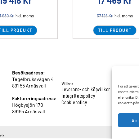
19 418
Kr
17 469
Kr
1 980
Kr
inkl. moms
37 126
Kr
inkl. moms
TILL PRODUKT
TILL PRODUKT
Besöksadress:
Tegelbruksvägen 4
Villkor
891 55 Arnäsvall
För att ge en
Leverans- och köpvillkor
enhetsinforma
Integritetspolicy
eller unika I
Faktureringsadress:
Cookiepolicy
kan detta påv
Högbysjön 170
89195 Arnäsvall
Ac
vik