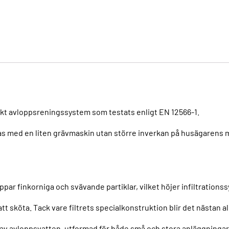
rkt avloppsreningssystem som testats enligt EN 12566-1.
s med en liten grävmaskin utan större inverkan på husägarens mar
par finkorniga och svävande partiklar, vilket höjer infiltrations
t sköta. Tack vare filtrets specialkonstruktion blir det nästan ald
g av avloppsvatten, utformad för både små och stora anläggninga