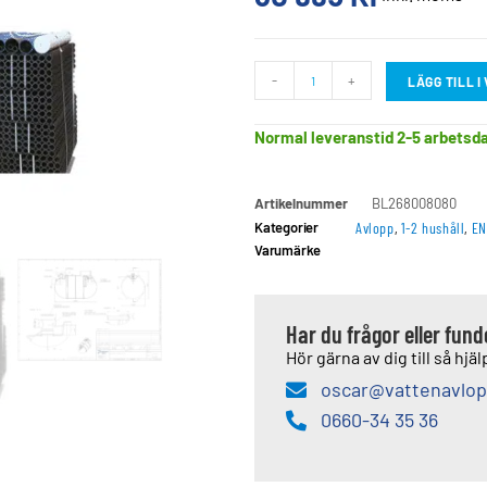
-
+
LÄGG TILL 
Normal leveranstid 2-5 arbetsd
Artikelnummer
BL268008080
Kategorier
Avlopp
,
1-2 hushåll
,
EN
Varumärke
Har du frågor eller fun
Hör gärna av dig till så hjälp
oscar@vattenavlop
0660-34 35 36