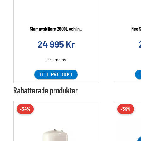
Slamavskiljare 2600L och in...
Neo S
24 995
Kr
inkl. moms
TILL PRODUKT
Rabatterade produkter
-34%
-39%