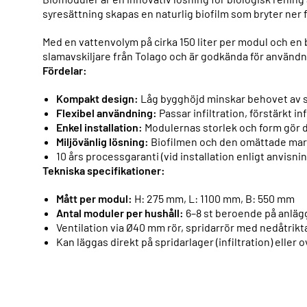
syresättning skapas en naturlig biofilm som bryter ner 
Med en vattenvolym på cirka 150 liter per modul och en
slamavskiljare från Tolago och är godkända för använd
Fördelar:
Kompakt design:
Låg bygghöjd minskar behovet av 
Flexibel användning:
Passar infiltration, förstärkt in
Enkel installation:
Modulernas storlek och form gör d
Miljövänlig lösning:
Biofilmen och den omättade mark
10 års processgaranti (vid installation enligt anvisnin
Tekniska specifikationer:
Mått per modul:
H: 275 mm, L: 1100 mm, B: 550 mm
Antal moduler per hushåll:
6–8 st beroende på anläg
Ventilation via Ø40 mm rör, spridarrör med nedåtrikta
Kan läggas direkt på spridarlager (infiltration) elle