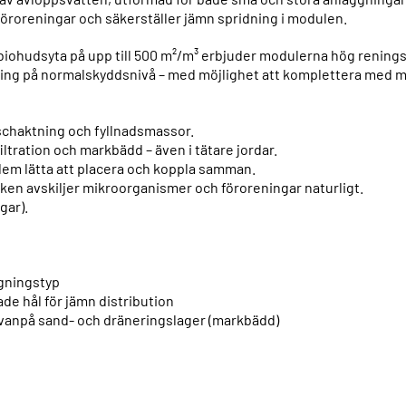
föroreningar och säkerställer jämn spridning i modulen.
 biohudsyta på upp till 500 m²/m³ erbjuder modulerna hög renin
ning på normalskyddsnivå – med möjlighet att komplettera med m
schaktning och fyllnadsmassor.
filtration och markbädd – även i tätare jordar.
em lätta att placera och koppla samman.
en avskiljer mikroorganismer och föroreningar naturligt.
gar).
gningstyp
de hål för jämn distribution
r ovanpå sand- och dräneringslager (markbädd)