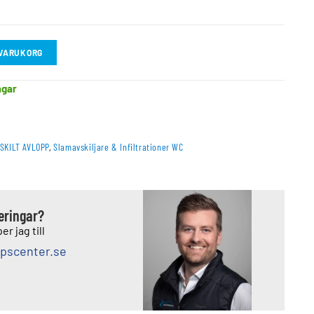
I VARUKORG
agar
SKILT AVLOPP
,
Slamavskiljare & Infiltrationer WC
deringar?
er jag till
pscenter.se