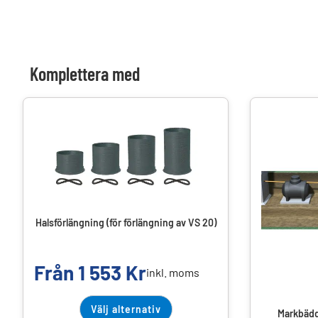
Komplettera med
Halsförlängning (för förlängning av VS 20)
Från
1 553
Kr
inkl. moms
Välj alternativ
Markbädd