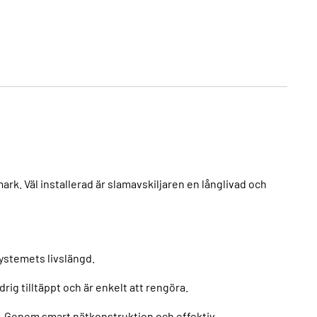
k. Väl installerad är slamavskiljaren en långlivad och
systemets livslängd.
rig tilltäppt och är enkelt att rengöra.
r. Genom smart nätkonstruktion och effektiv