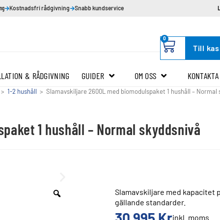
ing
Kostnadsfri rådgivning
Snabb kundservice
0
Till ka
LLATION & RÅDGIVNING
GUIDER
OM OSS
KONTAKTA
>
1-2 hushåll
>
Slamavskiljare 2600L med biomodulspaket 1 hushåll – Normal 
paket 1 hushåll – Normal skyddsnivå
Slamavskiljare med kapacitet på
gällande standarder.
30 995
Kr
inkl. moms