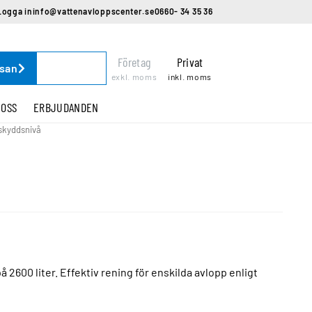
Logga in
info@vattenavloppscenter.se
0660- 34 35 36
Företag
Privat
ssan
exkl. moms
inkl. moms
 OSS
ERBJUDANDEN
skyddsnivå
 2600 liter. Effektiv rening för enskilda avlopp enligt