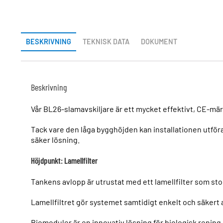
BESKRIVNING
TEKNISK DATA
DOKUMENT
Beskrivning
Vår BL26-slamavskiljare är ett mycket effektivt, CE-mä
Tack vare den låga bygghöjden kan installationen utföra
säker lösning.
Höjdpunkt: Lamellfilter
Tankens avlopp är utrustat med ett lamellfilter som stop
Lamellfiltret gör systemet samtidigt enkelt och säkert at
Biomoduler är en innovativ lösning för biologisk renin