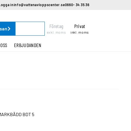
Logga in
info@vattenavloppscenter.se
0660- 34 35 36
Företag
Privat
ssan
exkl. moms
inkl. moms
 OSS
ERBJUDANDEN
MARKBÄDD BDT 5