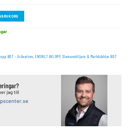
I VARUKORG
agar
lopp BDT – Gråvatten
,
ENSKILT AVLOPP
,
Slamavskiljare & Markbäddar BDT
deringar?
er jag till
pscenter.se