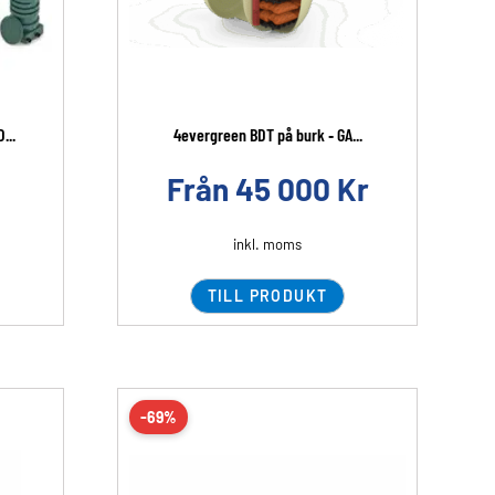
...
4evergreen BDT på burk ‐ GA...
Från
45 000
Kr
inkl. moms
TILL PRODUKT
-69%