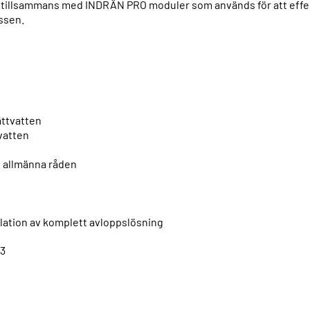
tillsammans med INDRÄN PRO moduler som används för att effe
ssen.
ättvatten
tvatten
 i allmänna råden
allation av komplett avloppslösning
53