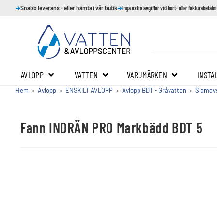
Snabb leverans - eller hämta i vår butik
Inga extra avgifter vid kort- eller fakturabetaln
AVLOPP
VATTEN
VARUMÄRKEN
INSTA
Hem
>
Avlopp
>
ENSKILT AVLOPP
>
Avlopp BDT - Gråvatten
>
Slamavs
Fann INDRÄN PRO Markbädd BDT 5