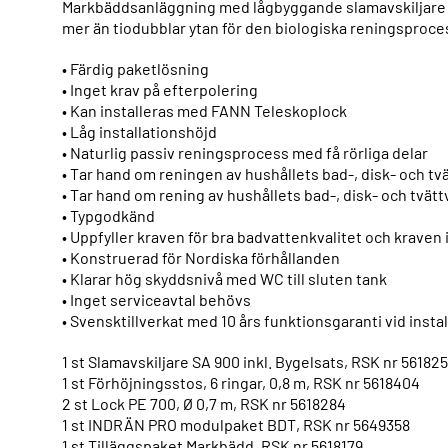
Markbäddsanläggning med lågbyggande slamavskiljare 
mer än tiodubblar ytan för den biologiska reningsproce
• Färdig paketlösning
• Inget krav på efterpolering
• Kan installeras med FANN Teleskoplock
• Låg installationshöjd
• Naturlig passiv reningsprocess med få rörliga delar
• Tar hand om reningen av hushållets bad-, disk- och tv
• Tar hand om rening av hushållets bad-, disk- och tvät
• Typgodkänd
• Uppfyller kraven för bra badvattenkvalitet och kraven
• Konstruerad för Nordiska förhållanden
• Klarar hög skyddsnivå med WC till sluten tank
• Inget serviceavtal behövs
• Svensktillverkat med 10 års funktionsgaranti vid inst
1 st Slamavskiljare SA 900 inkl. Bygelsats, RSK nr 56182
1 st Förhöjningsstos, 6 ringar, 0,8 m, RSK nr 5618404
2 st Lock PE 700, Ø 0,7 m, RSK nr 5618284
1 st INDRÄN PRO modulpaket BDT, RSK nr 5649358
1 st Tilläggspaket Markbädd, RSK nr 5618179