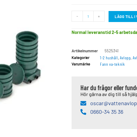
-
+
LÄGG TILL 
Normal leveranstid 2-5 arbetsd
Artikelnummer
5525341
Kategorier
1-2 hushåll
,
Avlopp
,
Av
Varumärke
Fann va-teknik
Har du frågor eller fun
Hör gärna av dig till så hjälp
oscar@vattenavlop
0660-34 35 36