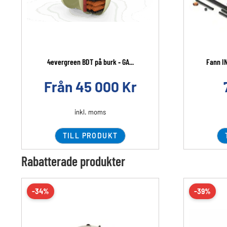
4evergreen BDT på burk ‐ GA...
Fann I
Från
45 000
Kr
inkl. moms
TILL PRODUKT
Rabatterade produkter
-34%
-39%