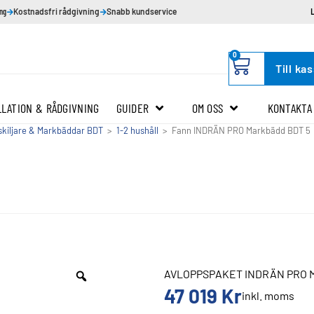
ing
Kostnadsfri rådgivning
Snabb kundservice
0
Till ka
LLATION & RÅDGIVNING
GUIDER
OM OSS
KONTAKTA
kiljare & Markbäddar BDT
>
1-2 hushåll
>
Fann INDRÄN PRO Markbädd BDT 5
AVLOPPSPAKET INDRÄN PRO 
47 019
Kr
inkl. moms