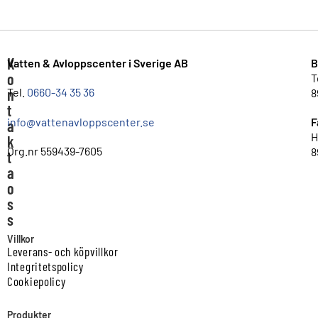
K
Vatten & Avloppscenter i Sverige AB
B
o
T
n
Tel.
0660-34 35 36
8
t
info@vattenavloppscenter.se
F
a
H
k
Org.nr 559439-7605
8
t
a
o
s
s
Villkor
Leverans- och köpvillkor
Integritetspolicy
Cookiepolicy
Produkter