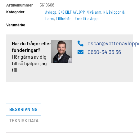
Artikelnummer
5619608
Kategorier
Avlopp
,
ENSKILT AVLOPP
,
Nivålarm
,
Nivåvippor &
Larm
,
Tillbehör – Enskilt avlopp
Varumärke
oscar@vattenavlopp
Har du frågor eller
funderingar?
0660-34 35 36
Hör gärna av dig
till så hjälper jag
till
BESKRIVNING
TEKNISK DATA