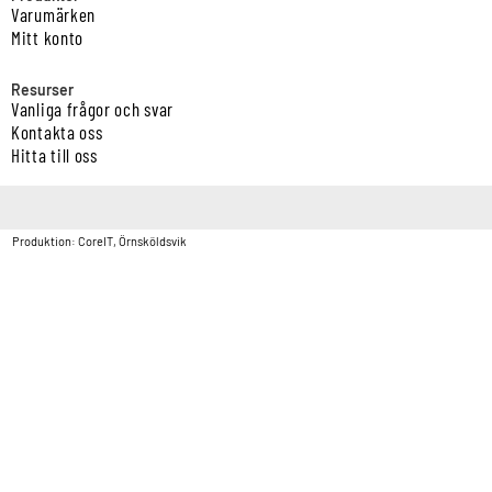
Varumärken
Mitt konto
Resurser
Vanliga frågor och svar
Kontakta oss
Hitta till oss
Copyright © Vatten & Avloppscenter i Sverige AB2026.
Produktion: CoreIT, Örnsköldsvik