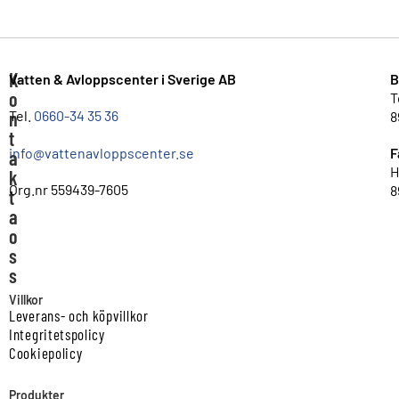
K
Vatten & Avloppscenter i Sverige AB
B
o
T
n
Tel.
0660-34 35 36
8
t
info@vattenavloppscenter.se
F
a
H
k
Org.nr 559439-7605
8
t
a
o
s
s
Villkor
Leverans- och köpvillkor
Integritetspolicy
Cookiepolicy
Produkter