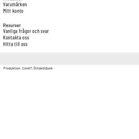
Varumärken
Mitt konto
Resurser
Vanliga frågor och svar
Kontakta oss
Hitta till oss
Copyright © Vatten & Avloppscenter i Sverige AB2026.
Produktion: CoreIT, Örnsköldsvik