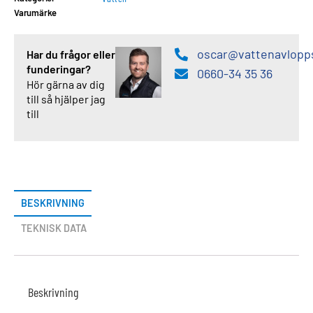
Varumärke
oscar@vattenavlopp
Har du frågor eller
funderingar?
0660-34 35 36
Hör gärna av dig
till så hjälper jag
till
BESKRIVNING
TEKNISK DATA
Beskrivning