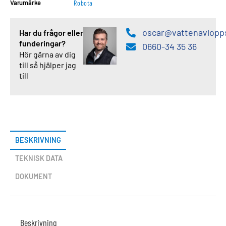
Varumärke
Robota
oscar@vattenavlopp
Har du frågor eller
funderingar?
0660-34 35 36
Hör gärna av dig
till så hjälper jag
till
BESKRIVNING
TEKNISK DATA
DOKUMENT
Beskrivning