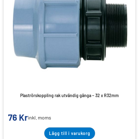
Plaströrskoppling rak utvändig gänga – 32 x R32mm
76
Kr
inkl. moms
Lägg till i varukorg