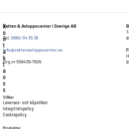
K
Vatten & Avloppscenter i Sverige AB
B
o
T
n
Tel.
0660-34 35 36
8
t
info@vattenavloppscenter.se
F
a
H
k
Org.nr 559439-7605
8
t
a
o
s
s
Villkor
Leverans- och köpvillkor
Integritetspolicy
Cookiepolicy
Produkter