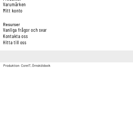
Varumärken
Mitt konto
Resurser
Vanliga frågor och svar
Kontakta oss
Hitta till oss
Copyright © Vatten & Avloppscenter i Sverige AB2026.
Produktion: CoreIT, Örnsköldsvik