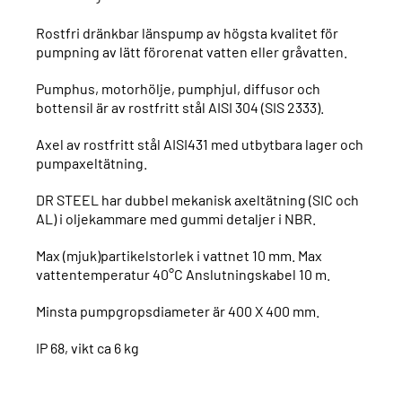
Rostfri dränkbar länspump av högsta kvalitet för
pumpning av lätt förorenat vatten eller gråvatten.
Pumphus, motorhölje, pumphjul, diffusor och
bottensil är av rostfritt stål AISI 304 (SIS 2333).
Axel av rostfritt stål AISI431 med utbytbara lager och
pumpaxeltätning.
DR STEEL har dubbel mekanisk axeltätning (SIC och
AL) i oljekammare med gummi detaljer i NBR.
Max (mjuk)partikelstorlek i vattnet 10 mm. Max
vattentemperatur 40°C Anslutningskabel 10 m.
Minsta pumpgropsdiameter är 400 X 400 mm.
IP 68, vikt ca 6 kg