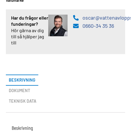
Varumärke
oscar@vattenavlopp
Har du frågor eller
funderingar?
0660-34 35 36
Hör gärna av dig
till så hjälper jag
till
BESKRIVNING
DOKUMENT
TEKNISK DATA
Beskrivning