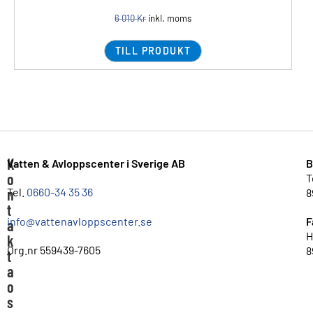
6 010
Kr
inkl. moms
TILL PRODUKT
K
Vatten & Avloppscenter i Sverige AB
B
o
T
n
Tel.
0660-34 35 36
8
t
info@vattenavloppscenter.se
F
a
H
k
Org.nr 559439-7605
8
t
a
o
s