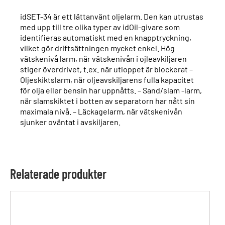
idSET-34 är ett lättanvänt oljelarm. Den kan utrustas
med upp till tre olika typer av idOil-givare som
identifieras automatiskt med en knapptryckning,
vilket gör driftsättningen mycket enkel. Hög
vätskenivå larm, när vätskenivån i ojleavkiljaren
stiger överdrivet, t.ex. när utloppet är blockerat –
Oljeskiktslarm, när oljeavskiljarens fulla kapacitet
för olja eller bensin har uppnåtts. – Sand/slam -larm,
när slamskiktet i botten av separatorn har nått sin
maximala nivå. – Läckagelarm, när vätskenivån
sjunker oväntat i avskiljaren.
Relaterade produkter