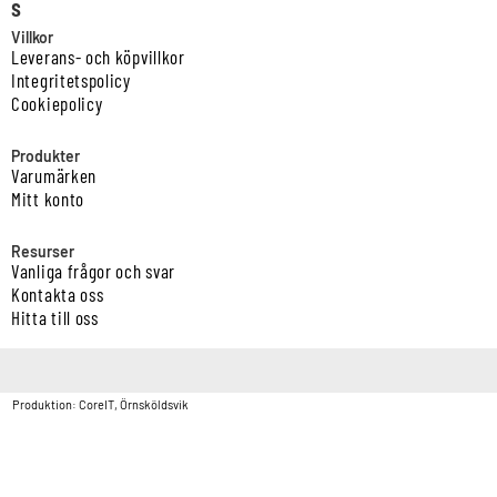
s
Villkor
Leverans- och köpvillkor
Integritetspolicy
Cookiepolicy
Produkter
Varumärken
Mitt konto
Resurser
Vanliga frågor och svar
Kontakta oss
Hitta till oss
Copyright © Vatten & Avloppscenter i Sverige AB2026.
Produktion: CoreIT, Örnsköldsvik