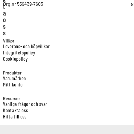
Org.nr 559439-7605
8
t
a
o
s
s
Villkor
Leverans- och köpvillkor
Integritetspolicy
Cookiepolicy
Produkter
Varumärken
Mitt konto
Resurser
Vanliga frågor och svar
Kontakta oss
Hitta till oss
Copyright © Vatten & Avloppscenter i Sverige AB2026.