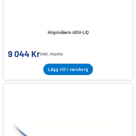
Högnivålarm idOil-LIQ
9 044
Kr
inkl. moms
Lägg till i varukorg