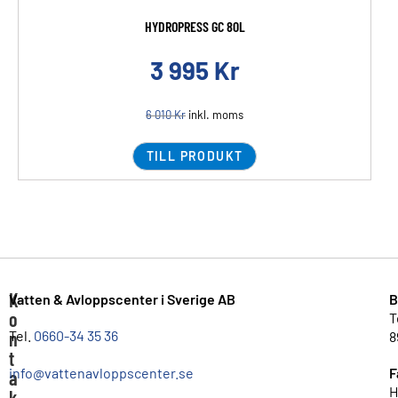
HYDROPRESS GC 80L
3 995
Kr
6 010
Kr
inkl. moms
TILL PRODUKT
K
Vatten & Avloppscenter i Sverige AB
B
o
T
n
Tel.
0660-34 35 36
8
t
info@vattenavloppscenter.se
F
a
H
k