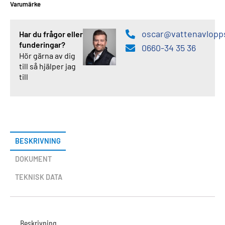
Varumärke
oscar@vattenavlopp
Har du frågor eller
funderingar?
0660-34 35 36
Hör gärna av dig
till så hjälper jag
till
BESKRIVNING
DOKUMENT
TEKNISK DATA
Beskrivning