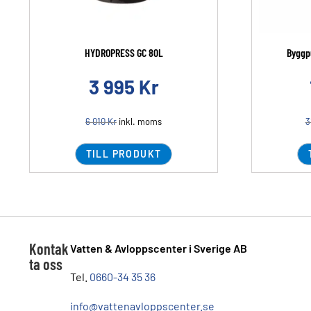
HYDROPRESS GC 80L
Byggp
3 995
Kr
6 010
Kr
inkl. moms
3
TILL PRODUKT
Kontak
Vatten & Avloppscenter i Sverige AB
ta oss
Tel.
0660-34 35 36
info@vattenavloppscenter.se