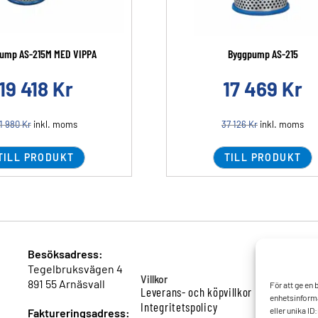
ump AS-215M MED VIPPA
Byggpump AS-215
19 418
Kr
17 469
Kr
1 980
Kr
inkl. moms
37 126
Kr
inkl. moms
TILL PRODUKT
TILL PRODUKT
Besöksadress:
Tegelbruksvägen 4
Villkor
891 55 Arnäsvall
För att ge en
Leverans- och köpvillkor
enhetsinforma
Integritetspolicy
eller unika I
Faktureringsadress: