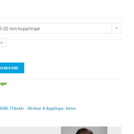
0-32 mm kopplingar
sa
I VARUKORG
agar
INGAR
,
Tillbehör – Rördelar & Kopplingar
,
Vatten