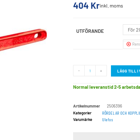
404
Kr
inkl. moms
För 2
UTFÖRANDE
Ren
-
+
LÄGG TILL 
Normal leveranstid 2-5 arbetsd
Artikelnummer
2506396
Kategorier
RÖRDELAR OCH KOPPL
Varumärke
Ulefos