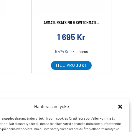
ARMATURSATS NR 9 SWITCHMATI...
1 695
Kr
5 474
Kr
inkl. moms
TILL PRODUKT
Hantera samtycke
Produkter
Resurser
 bra upplevelse använder vi teknik som cookies för att lagra och/eller komma åt
Varumärken
Vanliga frågor och svar
tion. När du samtycker till dessa tekniker kan vi behandla data som surfbeteende
Mitt konto
Kontakta oss
D:n på denna webbplats. Om du inte samtycker eller om du återkallar ditt samtycke