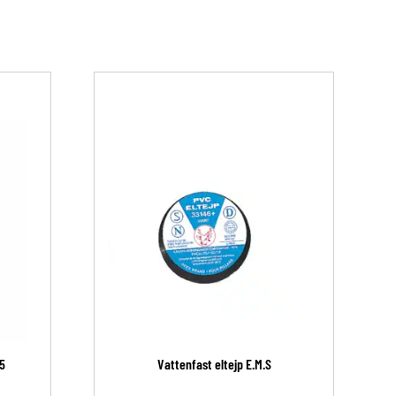
5
Vattenfast eltejp E.M.S