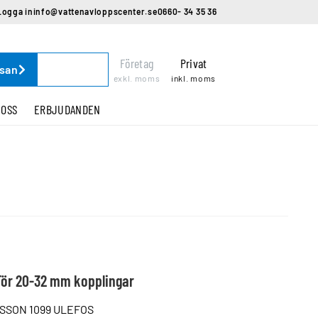
Logga in
info@vattenavloppscenter.se
0660- 34 35 36
Företag
Privat
ssan
exkl. moms
inkl. moms
 OSS
ERBJUDANDEN
 För 20-32 mm kopplingar
SON 1099 ULEFOS