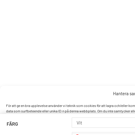
Hantera s
För att ge en bra upplevelse använder vi teknik som cookies för att lagra och/eller k
data som surfbeteende eller unika ID:n på denna webbplats. Om du inte samtycker elle
Vit
FÄRG
Accept