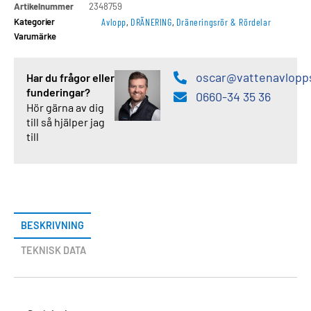
Artikelnummer
2348759
Kategorier
Avlopp
,
DRÄNERING
,
Dräneringsrör & Rördelar
Varumärke
oscar@vattenavlopp
Har du frågor eller
funderingar?
0660-34 35 36
Hör gärna av dig
till så hjälper jag
till
BESKRIVNING
TEKNISK DATA