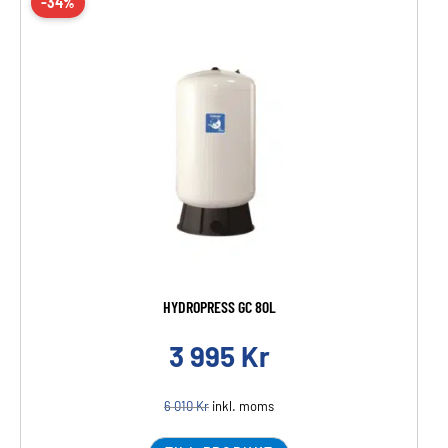
-34%
HYDROPRESS GC 80L
3 995
Kr
6 010
Kr
inkl. moms