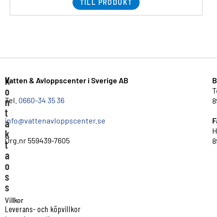
TILL PRODUKT
K
Vatten & Avloppscenter i Sverige AB
B
o
T
n
Tel.
0660-34 35 36
8
t
info@vattenavloppscenter.se
F
a
H
k
Org.nr 559439-7605
8
t
a
o
s
s
Villkor
Leverans- och köpvillkor