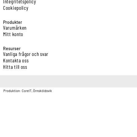
Integritetspolicy
Cookiepolicy
Produkter
Varumärken
Mitt konto
Resurser
Vanliga frågor och svar
Kontakta oss
Hitta till oss
Copyright © Vatten & Avloppscenter i Sverige AB2026.
Produktion: CoreIT, Örnsköldsvik