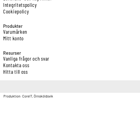
Integritetspolicy
Cookiepolicy
Produkter
Varumärken
Mitt konto
Resurser
Vanliga frågor och svar
Kontakta oss
Hitta till oss
Copyright © Vatten & Avloppscenter i Sverige AB2026.
Produktion: CoreIT, Örnsköldsvik