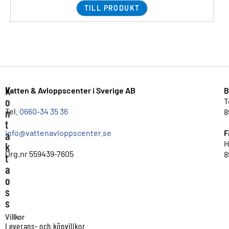
TILL PRODUKT
K
Vatten & Avloppscenter i Sverige AB
B
o
T
n
Tel.
0660-34 35 36
8
t
info@vattenavloppscenter.se
F
a
H
k
Org.nr 559439-7605
8
t
a
o
s
s
Villkor
Leverans- och köpvillkor