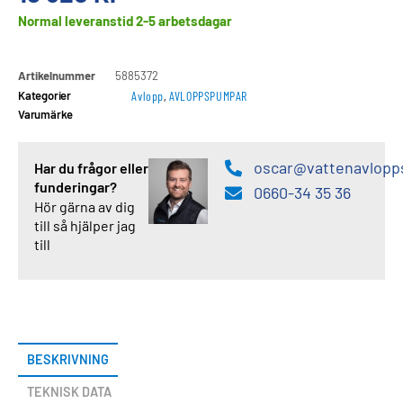
Normal leveranstid 2-5 arbetsdagar
Artikelnummer
5885372
Kategorier
Avlopp
,
AVLOPPSPUMPAR
Varumärke
oscar@vattenavlopp
Har du frågor eller
funderingar?
0660-34 35 36
Hör gärna av dig
till så hjälper jag
till
BESKRIVNING
TEKNISK DATA