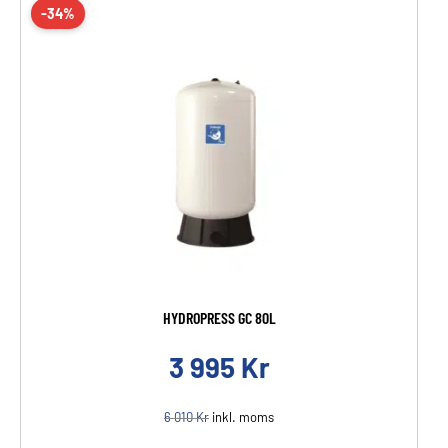
-34%
HYDROPRESS GC 80L
3 995
Kr
6 010
Kr
inkl. moms