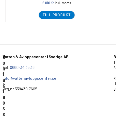
6 010
Kr
inkl. moms
TILL PRODUKT
K
Vatten & Avloppscenter i Sverige AB
B
o
T
n
Tel.
0660-34 35 36
8
t
info@vattenavloppscenter.se
F
a
H
k
Org.nr 559439-7605
8
t
a
o
s
s