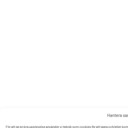
Hantera s
För att ge en bra upplevelse använder vi teknik som cookies för att lagra och/eller k