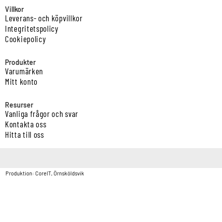
Villkor
Leverans- och köpvillkor
Integritetspolicy
Cookiepolicy
Produkter
Varumärken
Mitt konto
Resurser
Vanliga frågor och svar
Kontakta oss
Hitta till oss
Copyright © Vatten & Avloppscenter i Sverige AB2026.
Produktion: CoreIT, Örnsköldsvik