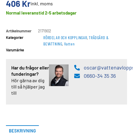
406
Kr
inkl. moms
Normal leveranstid 2-5 arbetsdagar
Artikelnummer
2171902
Kategorier
RÖRDELAR OCH KOPPLINGAR
,
TRÄDGÅRD &
BEVATTNING
,
Vatten
Varumärke
oscar@vattenavlopp
Har du frågor eller
funderingar?
0660-34 35 36
Hör gärna av dig
till så hjälper jag
till
BESKRIVNING