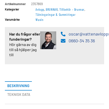
Artikelnummer
2357869
Kategorier
Avlopp
,
BRUNNAR
,
Tillbehör – Brunnar
,
Tätningsringar & Gummiringar
Varumärke
Wavin
oscar@vattenavlopp
Har du frågor eller
funderingar?
0660-34 35 36
Hör gärna av dig
till så hjälper jag
till
BESKRIVNING
TEKNISK DATA