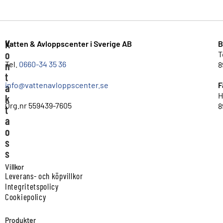
K
Vatten & Avloppscenter i Sverige AB
B
o
T
n
Tel.
0660-34 35 36
8
t
info@vattenavloppscenter.se
F
a
H
k
Org.nr 559439-7605
8
t
a
o
s
s
Villkor
Leverans- och köpvillkor
Integritetspolicy
Cookiepolicy
Produkter