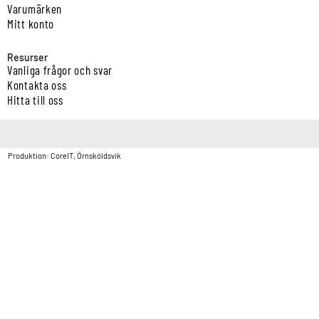
Varumärken
Mitt konto
Resurser
Vanliga frågor och svar
Kontakta oss
Hitta till oss
Copyright © Vatten & Avloppscenter i Sverige AB2026.
Produktion: CoreIT, Örnsköldsvik