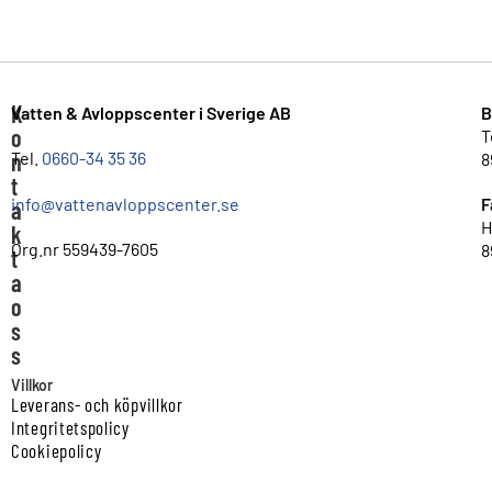
K
Vatten & Avloppscenter i Sverige AB
B
o
T
n
Tel.
0660-34 35 36
8
t
info@vattenavloppscenter.se
F
a
H
k
Org.nr 559439-7605
8
t
a
o
s
s
Villkor
Leverans- och köpvillkor
Integritetspolicy
Cookiepolicy