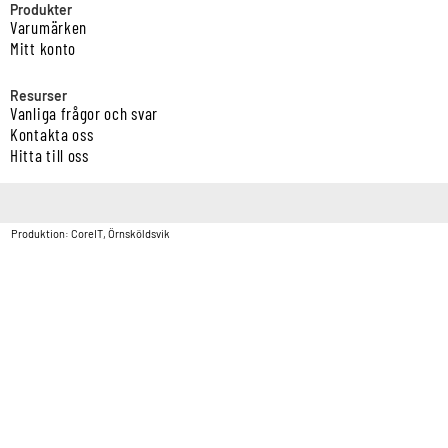
Produkter
Varumärken
Mitt konto
Resurser
Vanliga frågor och svar
Kontakta oss
Hitta till oss
Copyright © Vatten & Avloppscenter i Sverige AB2026.
Produktion: CoreIT, Örnsköldsvik