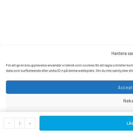
Hantera s
För att ge en bra upplevelse använder vi teknik som cookies för att lagra och/eller k
data som surfbeteende eller unika ID:n på denna webbplats. Om du inte samtycker elle
Accept
Nek
Visa pref
-
+
LÄG
Cookiepo