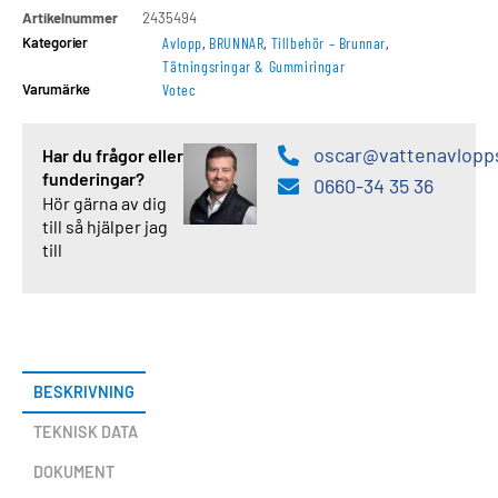
Artikelnummer
2435494
Kategorier
Avlopp
,
BRUNNAR
,
Tillbehör – Brunnar
,
Tätningsringar & Gummiringar
Varumärke
Votec
oscar@vattenavlopp
Har du frågor eller
funderingar?
0660-34 35 36
Hör gärna av dig
till så hjälper jag
till
BESKRIVNING
TEKNISK DATA
DOKUMENT