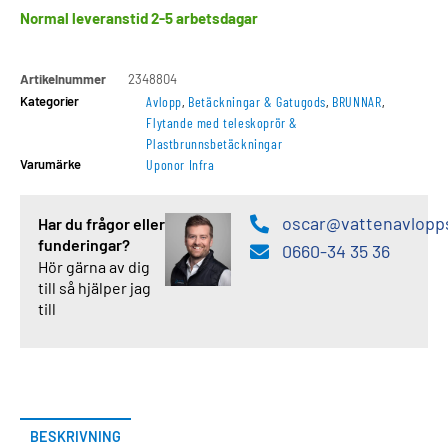
Normal leveranstid 2-5 arbetsdagar
Artikelnummer
2348804
Kategorier
Avlopp
,
Betäckningar & Gatugods
,
BRUNNAR
,
Flytande med teleskoprör &
Plastbrunnsbetäckningar
Varumärke
Uponor Infra
oscar@vattenavlopp
Har du frågor eller
funderingar?
0660-34 35 36
Hör gärna av dig
till så hjälper jag
till
BESKRIVNING