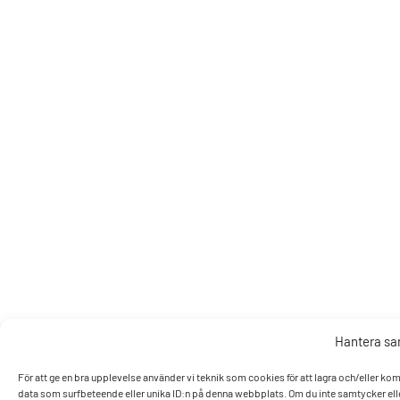
Hantera s
För att ge en bra upplevelse använder vi teknik som cookies för att lagra och/eller k
data som surfbeteende eller unika ID:n på denna webbplats. Om du inte samtycker elle