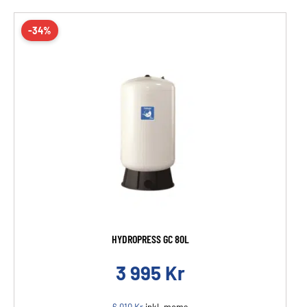
-34%
HYDROPRESS GC 80L
3 995
Kr
6 010
Kr
inkl. moms