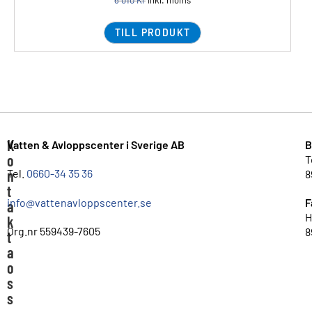
TILL PRODUKT
K
Vatten & Avloppscenter i Sverige AB
B
o
T
n
Tel.
0660-34 35 36
8
t
info@vattenavloppscenter.se
F
a
H
k
Org.nr 559439-7605
8
t
a
o
s
s