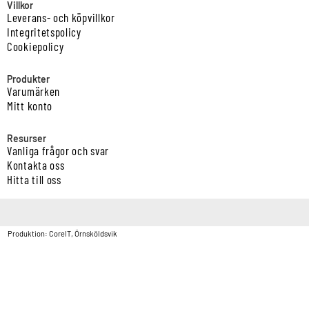
Villkor
Leverans- och köpvillkor
Integritetspolicy
Cookiepolicy
Produkter
Varumärken
Mitt konto
Resurser
Vanliga frågor och svar
Kontakta oss
Hitta till oss
Copyright © Vatten & Avloppscenter i Sverige AB2026.
Produktion: CoreIT, Örnsköldsvik