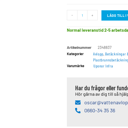
-
+
LÄGG TILL 
Normal leveranstid 2-5 arbetsd
Artikelnummer
2348837
Kategorier
Avlopp
,
Betäckningar 
Plastbrunnsbetäcknin
Varumärke
Uponor Infra
Har du frågor eller fun
Hör gärna av dig till så hjälp
oscar@vattenavlop
0660-34 35 36