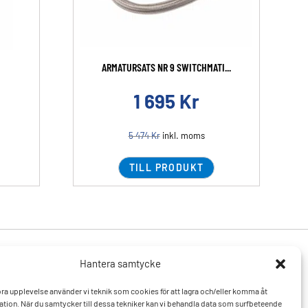
ARMATURSATS NR 9 SWITCHMATI...
1 695
Kr
5 474
Kr
inkl. moms
TILL PRODUKT
Hantera samtycke
Produkter
Resurser
 bra upplevelse använder vi teknik som cookies för att lagra och/eller komma åt
Varumärken
Vanliga frågor och svar
tion. När du samtycker till dessa tekniker kan vi behandla data som surfbeteende