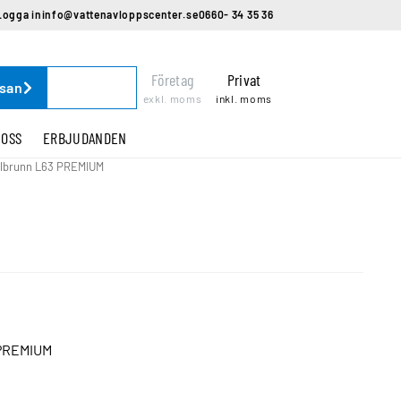
Logga in
info@vattenavloppscenter.se
0660- 34 35 36
Företag
Privat
ssan
exkl. moms
inkl. moms
 OSS
ERBJUDANDEN
polbrunn L63 PREMIUM
PREMIUM