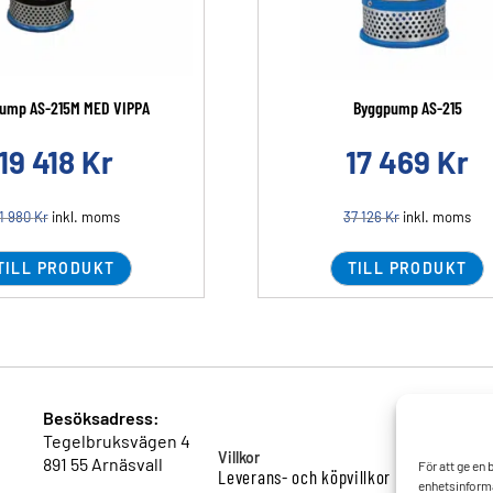
ump AS-215M MED VIPPA
Byggpump AS-215
19 418
Kr
17 469
Kr
1 980
Kr
inkl. moms
37 126
Kr
inkl. moms
TILL PRODUKT
TILL PRODUKT
Besöksadress:
Tegelbruksvägen 4
Villkor
891 55 Arnäsvall
För att ge en
Leverans- och köpvillkor
enhetsinforma