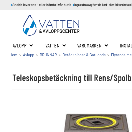
Snabb leverans - eller hämta i vår butik
Inga extra avgifter vid kort- eller fakturabetaln
AVLOPP
VATTEN
VARUMÄRKEN
INSTA
Hem
>
Avlopp
>
BRUNNAR
>
Betäckningar & Gatugods
>
Flytande me
Teleskopsbetäckning till Rens/Spol