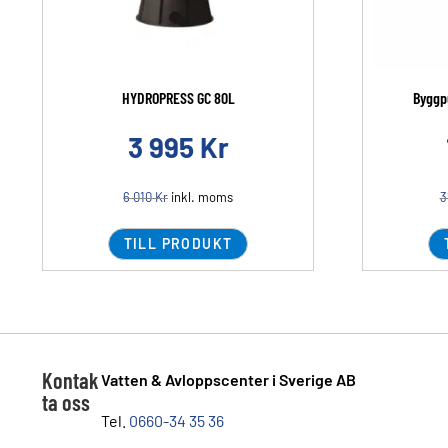
HYDROPRESS GC 80L
Byggp
3 995
Kr
6 010
Kr
inkl. moms
3
TILL PRODUKT
Kontak
Vatten & Avloppscenter i Sverige AB
ta oss
Tel.
0660-34 35 36