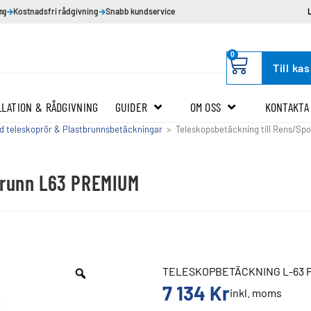
ing
Kostnadsfri rådgivning
Snabb kundservice
0
Till ka
LLATION & RÅDGIVNING
GUIDER
OM OSS
KONTAKTA
d teleskoprör & Plastbrunnsbetäckningar
>
Teleskopsbetäckning till Rens/S
brunn L63 PREMIUM
TELESKOPBETÄCKNING L-63 
7 134
Kr
inkl. moms