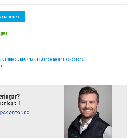
I VARUKORG
agar
& Gatugods
,
BRUNNAR
,
Flytande med teleskoprör &
gar
deringar?
er jag till
pscenter.se