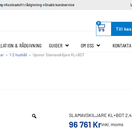
ing
Kostnadsfri rådgivning
Snabb kundservice
0
Till ka
LLATION & RÅDGIVNING
GUIDER
OM OSS
KONTAKTA
nar
>
1-2 hushåll
>
Uponor Slamavskiljare KL+BDT
SLAMAVSKILJARE KL+BDT 2,4
96 761
Kr
inkl. moms