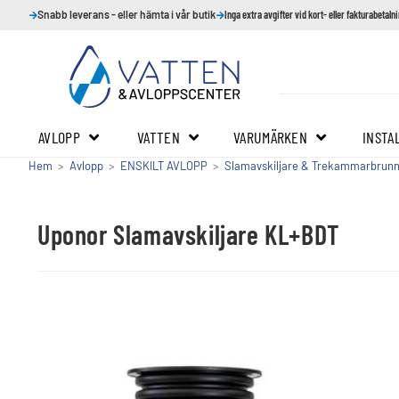
Snabb leverans - eller hämta i vår butik
Inga extra avgifter vid kort- eller fakturabetaln
AVLOPP
VATTEN
VARUMÄRKEN
INSTA
Hem
>
Avlopp
>
ENSKILT AVLOPP
>
Slamavskiljare & Trekammarbrun
Uponor Slamavskiljare KL+BDT