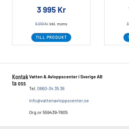
3 995
Kr
6 010
Kr
inkl. moms
3
TILL PRODUKT
Kontak
Vatten & Avloppscenter i Sverige AB
ta oss
Tel.
0660-34 35 36
info@vattenavloppscenter.se
Org.nr 559439-7605