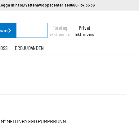
Logga in
info@vattenavloppscenter.se
0660- 34 35 36
Företag
Privat
ssan
exkl. moms
inkl. moms
 OSS
ERBJUDANDEN
 M³ MED INBYGGD PUMPBRUNN