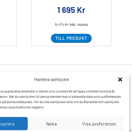
1 695
Kr
5 474
Kr
inkl. moms
TILL PRODUKT
Hantera samtycke
Produkter
Resurser
 bra upplevelse använder vi teknik som cookies för att lagra och/eller komma åt
Varumärken
Vanliga frågor och svar
tion. När du samtycker till dessa tekniker kan vi behandla data som surfbeteende
Mitt konto
Kontakta oss
D:n på denna webbplats. Om du inte samtycker eller om du återkallar ditt samtycke
Hitta till oss
erka vissa funktioner negativt.
ceptera
Neka
Visa preferenser