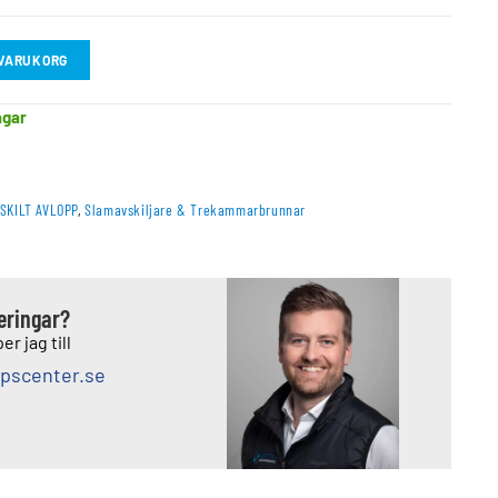
I VARUKORG
agar
SKILT AVLOPP
,
Slamavskiljare & Trekammarbrunnar
deringar?
er jag till
pscenter.se