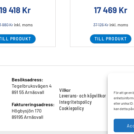
19 418
Kr
17 469
Kr
1 980
Kr
inkl. moms
37 126
Kr
inkl. moms
TILL PRODUKT
TILL PRODUKT
Besöksadress:
Tegelbruksvägen 4
Villkor
891 55 Arnäsvall
För att ge en
Leverans- och köpvillkor
enhetsinforma
Integritetspolicy
eller unika I
Faktureringsadress:
Cookiepolicy
kan detta påv
Högbysjön 170
89195 Arnäsvall
Ac