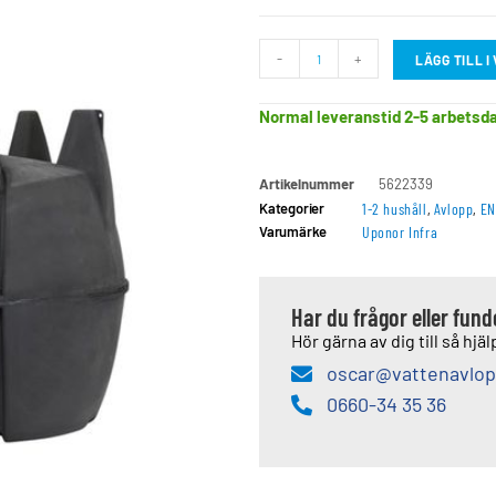
-
+
LÄGG TILL 
Normal leveranstid 2-5 arbetsd
Artikelnummer
5622339
Kategorier
1-2 hushåll
,
Avlopp
,
EN
Varumärke
Uponor Infra
Har du frågor eller fun
Hör gärna av dig till så hjälp
oscar@vattenavlop
0660-34 35 36