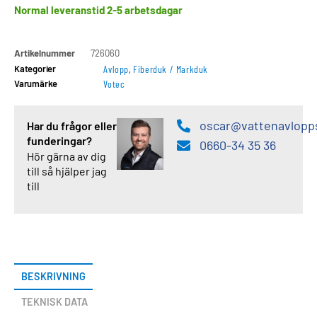
Normal leveranstid 2-5 arbetsdagar
Artikelnummer
726060
Kategorier
Avlopp
,
Fiberduk / Markduk
Varumärke
Votec
oscar@vattenavlopp
Har du frågor eller
funderingar?
0660-34 35 36
Hör gärna av dig
till så hjälper jag
till
BESKRIVNING
TEKNISK DATA