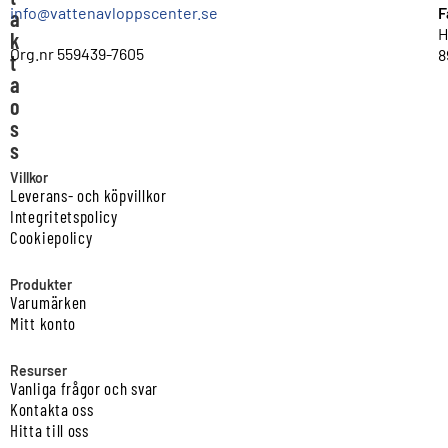
info@vattenavloppscenter.se
F
a
H
k
Org.nr 559439-7605
8
t
a
o
s
s
Villkor
Leverans- och köpvillkor
Integritetspolicy
Cookiepolicy
Produkter
Varumärken
Mitt konto
Resurser
Vanliga frågor och svar
Kontakta oss
Hitta till oss