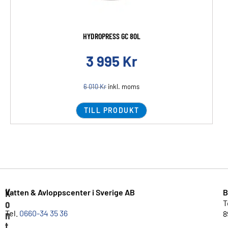
HYDROPRESS GC 80L
3 995
Kr
6 010
Kr
inkl. moms
TILL PRODUKT
K
Vatten & Avloppscenter i Sverige AB
B
o
T
n
Tel.
0660-34 35 36
8
t