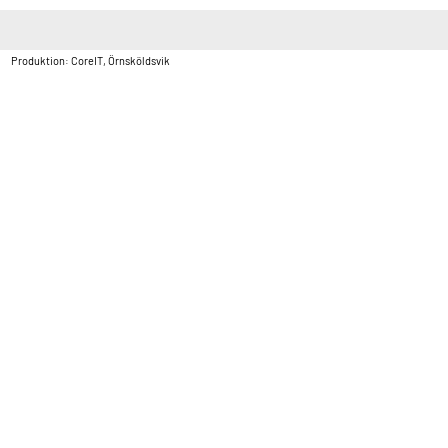
Copyright © Vatten & Avloppscenter i Sverige AB2026.
Produktion: CoreIT, Örnsköldsvik