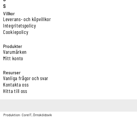
s
Villkor
Leverans- och köpvillkor
Integritetspolicy
Cookiepolicy
Produkter
Varumärken
Mitt konto
Resurser
Vanliga frågor och svar
Kontakta oss
Hitta till oss
Copyright © Vatten & Avloppscenter i Sverige AB2026.
Produktion: CoreIT, Örnsköldsvik