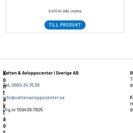
6 010
Kr
inkl. moms
TILL PRODUKT
K
Vatten & Avloppscenter i Sverige AB
B
o
T
n
Tel.
0660-34 35 36
8
t
info@vattenavloppscenter.se
F
a
H
k
Org.nr 559439-7605
8
t
a
o
s