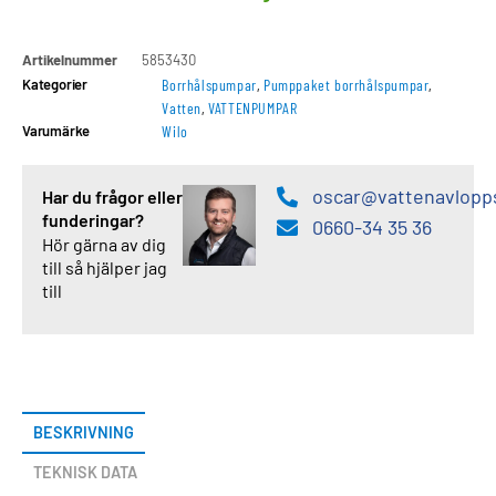
Artikelnummer
5853430
Kategorier
Borrhålspumpar
,
Pumppaket borrhålspumpar
,
Vatten
,
VATTENPUMPAR
Varumärke
Wilo
oscar@vattenavlopp
Har du frågor eller
funderingar?
0660-34 35 36
Hör gärna av dig
till så hjälper jag
till
BESKRIVNING
TEKNISK DATA