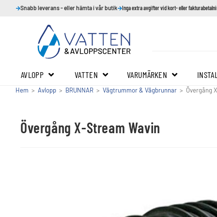
Snabb leverans - eller hämta i vår butik
Inga extra avgifter vid kort- eller fakturabetaln
AVLOPP
VATTEN
VARUMÄRKEN
INSTA
Hem
>
Avlopp
>
BRUNNAR
>
Vägtrummor & Vägbrunnar
>
Övergång 
Övergång X-Stream Wavin