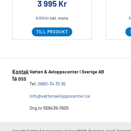
3 995
Kr
6 010
Kr
inkl. moms
3
TILL PRODUKT
Kontak
Vatten & Avloppscenter i Sverige AB
ta oss
Tel.
0660-34 35 36
info@vattenavloppscenter.se
Org.nr 559439-7605
Copyright © Vatten & Avloppscenter i Sverige AB2026. Produktion: CoreIT, Örnskölds