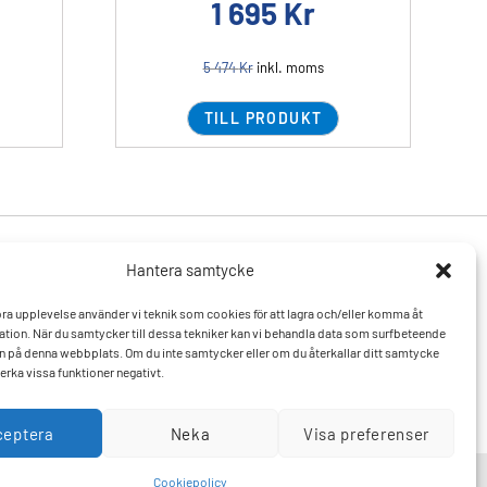
1 695
Kr
5 474
Kr
inkl. moms
TILL PRODUKT
Hantera samtycke
Produkter
Resurser
 bra upplevelse använder vi teknik som cookies för att lagra och/eller komma åt
Varumärken
Vanliga frågor och svar
tion. När du samtycker till dessa tekniker kan vi behandla data som surfbeteende
Mitt konto
Kontakta oss
D:n på denna webbplats. Om du inte samtycker eller om du återkallar ditt samtycke
Hitta till oss
erka vissa funktioner negativt.
ceptera
Neka
Visa preferenser
Cookiepolicy