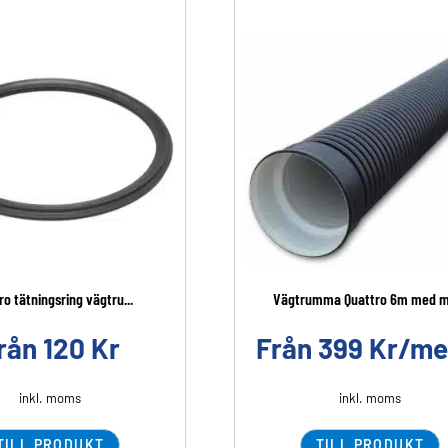
ro tätningsring vägtru...
Vägtrumma Quattro 6m med m
rån
120
Kr
Från
399
Kr/me
inkl. moms
inkl. moms
TILL PRODUKT
TILL PRODUKT