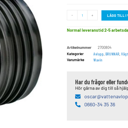
-
+
LÄGG TILL 
Normal leveranstid 2-5 arbetsd
Artikelnummer
2700804
Kategorier
Avlopp
,
BRUNNAR
,
Väg
Varumärke
Wavin
Har du frågor eller fun
Hör gärna av dig till så hjälp
oscar@vattenavlop
0660-34 35 36