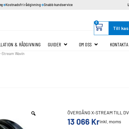
ing
Kostnadsfri rådgivning
Snabb kundservice
0
Till ka
LLATION & RÅDGIVNING
GUIDER
OM OSS
KONTAKTA
X-Stream Wavin
ÖVERGÅNG X-STREAM TILL DV
13 066
Kr
inkl. moms