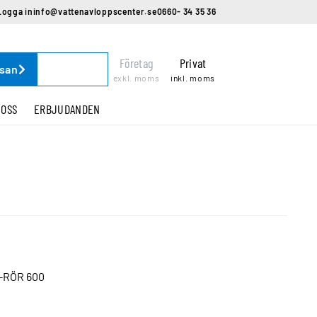
Logga in
info@vattenavloppscenter.se
0660- 34 35 36
Företag
Privat
ssan
exkl. moms
inkl. moms
 OSS
ERBJUDANDEN
-RÖR 600