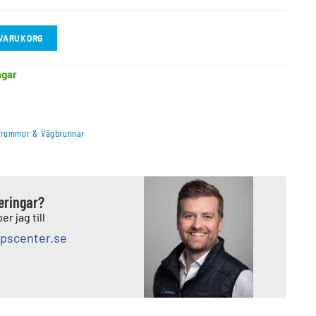
I VARUKORG
agar
trummor & Vägbrunnar
deringar?
er jag till
pscenter.se