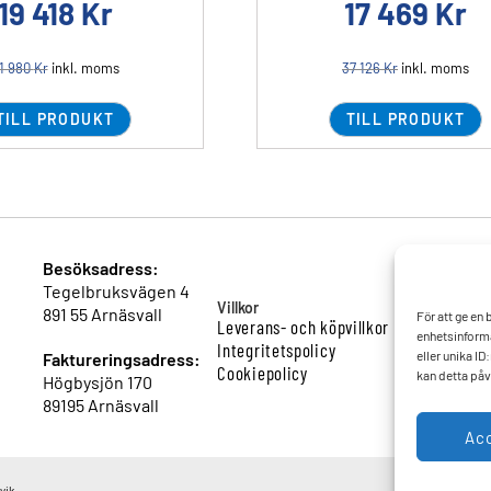
19 418
Kr
17 469
Kr
1 980
Kr
inkl. moms
37 126
Kr
inkl. moms
TILL PRODUKT
TILL PRODUKT
Besöksadress:
Tegelbruksvägen 4
Villkor
891 55 Arnäsvall
För att ge en
Leverans- och köpvillkor
enhetsinforma
Integritetspolicy
eller unika I
Faktureringsadress:
Cookiepolicy
kan detta påv
Högbysjön 170
89195 Arnäsvall
Ac
vik