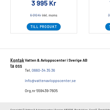
3 995
Kr
6 010
Kr
inkl. moms
3
TILL PRODUKT
Kontak
Vatten & Avloppscenter i Sverige AB
ta oss
Tel.
0660-34 35 36
info@vattenavloppscenter.se
Org.nr 559439-7605
Copyright © Vatten & Avloppscenter i Sverige AB2026. Produktion: CoreIT, Örnskölds