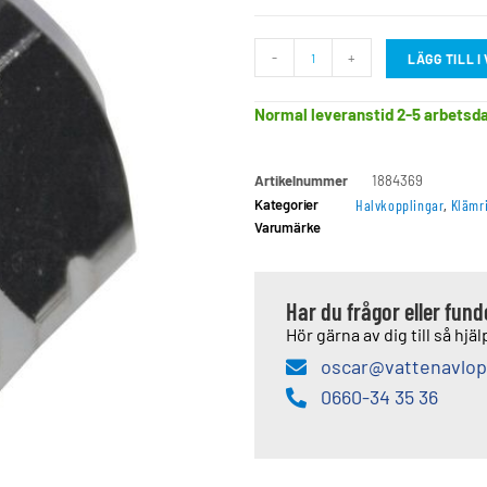
-
+
LÄGG TILL 
Normal leveranstid 2-5 arbetsd
Artikelnummer
1884369
Kategorier
Halvkopplingar
,
Klämr
Varumärke
Har du frågor eller fun
Hör gärna av dig till så hjälp
oscar@vattenavlop
0660-34 35 36