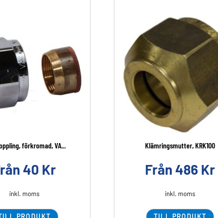
ppling, förkromad, VA...
Klämringsmutter, KRK100
Från
40
Kr
Från
486
Kr
inkl. moms
inkl. moms
TILL PRODUKT
TILL PRODUKT