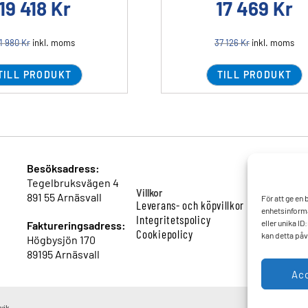
19 418
Kr
17 469
Kr
1 980
Kr
inkl. moms
37 126
Kr
inkl. moms
TILL PRODUKT
TILL PRODUKT
Besöksadress:
Tegelbruksvägen 4
Villkor
891 55 Arnäsvall
För att ge en
Leverans- och köpvillkor
enhetsinforma
Integritetspolicy
eller unika I
Faktureringsadress:
Cookiepolicy
kan detta påv
Högbysjön 170
89195 Arnäsvall
Ac
vik