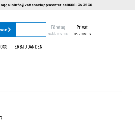
Logga in
info@vattenavloppscenter.se
0660- 34 35 36
Företag
Privat
ssan
exkl. moms
inkl. moms
 OSS
ERBJUDANDEN
KR