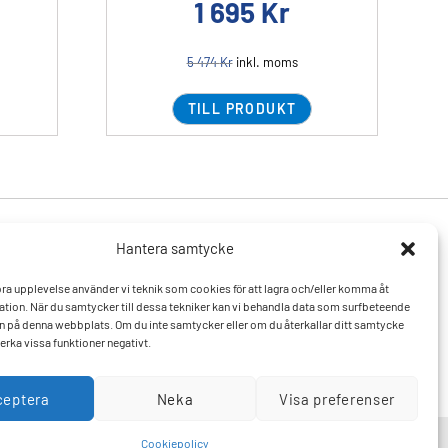
1 695
Kr
5 474
Kr
inkl. moms
TILL PRODUKT
Hantera samtycke
Produkter
Resurser
 bra upplevelse använder vi teknik som cookies för att lagra och/eller komma åt
Varumärken
Vanliga frågor och svar
tion. När du samtycker till dessa tekniker kan vi behandla data som surfbeteende
Mitt konto
Kontakta oss
D:n på denna webbplats. Om du inte samtycker eller om du återkallar ditt samtycke
Hitta till oss
erka vissa funktioner negativt.
ceptera
Neka
Visa preferenser
Cookiepolicy