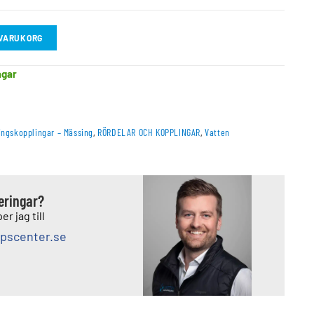
I VARUKORG
agar
ingskopplingar – Mässing
,
RÖRDELAR OCH KOPPLINGAR
,
Vatten
deringar?
er jag till
pscenter.se