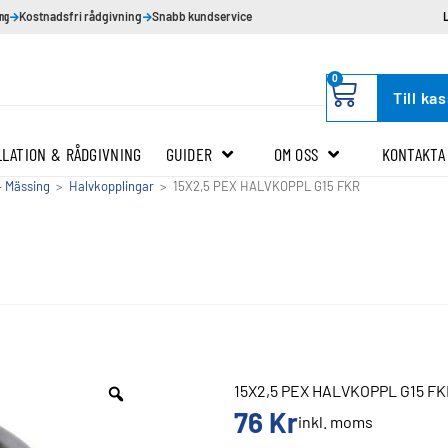
ing
Kostnadsfri rådgivning
Snabb kundservice
0
Till ka
LLATION & RÅDGIVNING
GUIDER
OM OSS
KONTAKTA
– Mässing
>
Halvkopplingar
>
15X2,5 PEX HALVKOPPL G15 FKR
15X2,5 PEX HALVKOPPL G15 F
76
Kr
inkl. moms